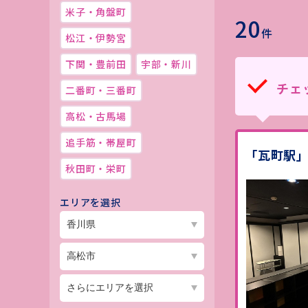
米子・角盤町
20
件
松江・伊勢宮
下関・豊前田
宇部・新川
チェ
二番町・三番町
高松・古馬場
追手筋・帯屋町
「瓦町駅
秋田町・栄町
エリアを選択