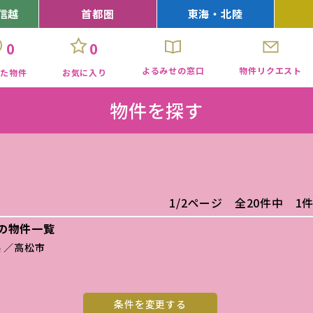
信越
首都圏
東海・北陸
0
0
よるみせの窓口
物件リクエスト
見た物件
お気に入り
物件を探す
1/2ページ 全20件中 1
の物件一覧
 ／高松市
条件を変更する