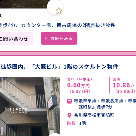
1
徒歩4分、カウンター有、南古馬場の2階居抜き物件
て問い合わせ
詳細をみる
」徒歩圏内、「大藪ビル」1階のスケルトン物件
賃料（坪単価）
面積
6.60
10.86
万円
坪
（6,077円）
（35.90㎡
琴電琴平線・琴電長尾線・琴
「瓦町駅」徒歩7分
香川県高松市御坊町
階数
1階