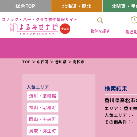
総合TOP
北海道・東北
北関東・甲
スナック・バー・クラブ物件情報サイト
物件を探す
最近
TOP
＞
中四国
＞
香川県
＞
高松市
人気エリア
検索結果
流川・薬研掘
香川県高松市
福山・昭和町
エリア： 香川県
人気エリア：-
岡山・中央町
その他条件：-
鳥取・弥生町