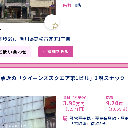
階数
3階
5
徒歩6分、香川県高松市瓦町1丁目
て問い合わせ
詳細をみる
駅近の「クイーンズスクエア第1ビル」3階スナック
件
賃料（坪単価）
面積
3.90
9.20
万円
坪
（5,571円）
（30.59㎡
琴電琴平線・琴電長尾線・琴
「瓦町駅」徒歩5分