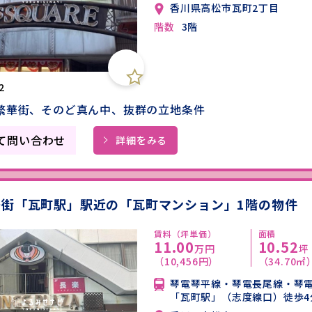
香川県高松市瓦町2丁目
階数
3階
2
繁華街、そのど真ん中、抜群の立地条件
て問い合わせ
詳細をみる
華街「瓦町駅」駅近の「瓦町マンション」1階の物件
賃料（坪単価）
面積
11.00
10.52
万円
坪
（10,456円）
（34.70㎡
琴電琴平線・琴電長尾線・琴
「瓦町駅」（志度線口）徒歩4