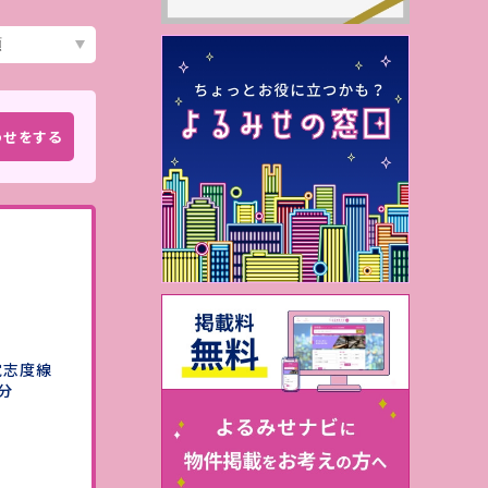
わせをする
）
電志度線
分