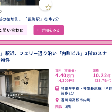
0
街の御坊町、「瓦町駅」徒歩7分
て問い合わせ
詳細をみる
駅」駅近、フェリー通り沿い「内町ビル」3階のスナ
き物件
賃料（坪単価）
面積
4.40
10.22
万円
坪
（4,305円）
（33.79㎡
琴電琴平線・琴電長尾線「片
徒歩2分
香川県高松市内町
階数
3階