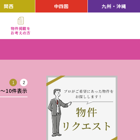
関西
中四国
九州・沖縄
物件掲載を
お考えの方
1
2
件〜10件表示