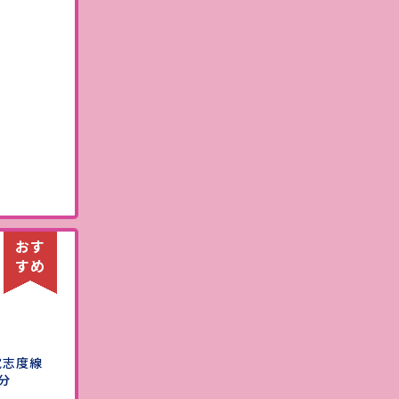
）
電志度線
分