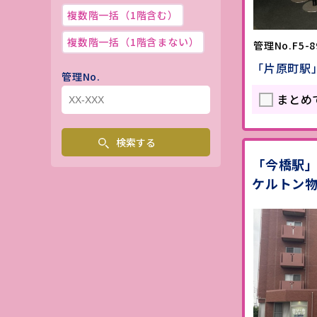
複数階一括（1階含む）
複数階一括（1階含まない）
管理No.F5-8
「片原町駅
管理No.
まとめ
検索する
「今橋駅」
ケルトン