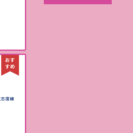
）
電志度線