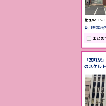
管理No.F5-8
香川県高松
まとめ
「瓦町駅
のスケル