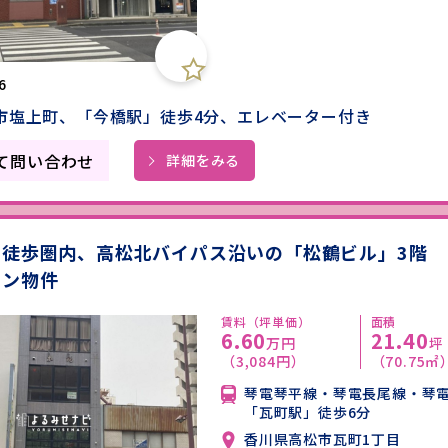
6
市塩上町、「今橋駅」徒歩4分、エレベーター付き
て問い合わせ
詳細をみる
」徒歩圏内、高松北バイパス沿いの「松鶴ビル」3階
トン物件
賃料（坪単価）
面積
6.60
21.40
万円
坪
（3,084円）
（70.75㎡
琴電琴平線・琴電長尾線・琴
「瓦町駅」徒歩6分
香川県高松市瓦町1丁目