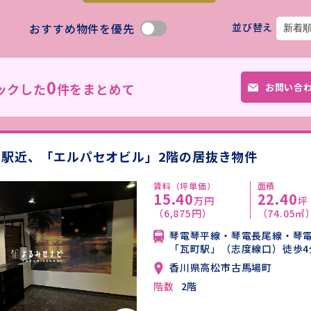
おすすめ物件を優先
並び替え
0
ックした
件をまとめて
お問い合
」駅近、「エルパセオビル」2階の居抜き物件
賃料（坪単価）
面積
15.40
22.40
万円
坪
（6,875円）
（74.05㎡
琴電琴平線・琴電長尾線・琴
「瓦町駅」（志度線口）徒歩4
香川県高松市古馬場町
階数
2階