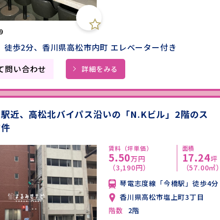
9
」徒歩2分、香川県高松市内町 エレベーター付き
て問い合わせ
詳細をみる
駅近、高松北バイパス沿いの「N.Kビル」2階のス
物件
賃料（坪単価）
面積
5.50
17.24
万円
坪
（3,190円）
（57.00㎡
琴電志度線「今橋駅」徒歩4分
香川県高松市塩上町3丁目
階数
2階