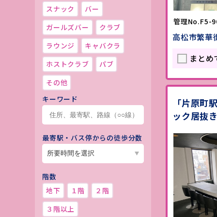
スナック
バー
管理No.F5-9
ガールズバー
クラブ
高松市繁華
ラウンジ
キャバクラ
まとめ
ホストクラブ
パブ
その他
キーワード
「片原町
ック居抜
最寄駅・バス停からの徒歩分数
階数
地下
１階
２階
３階以上