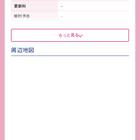
更新料
-
解約予告
-
看板製作費
-
もっと見る
看板使用料・
-
維持管理費
周辺地図
鍵交換費
-
店舗保険加入
要確認
賃貸保証会社加入
要確認
その他 業者指定項目
-
電気代
-
水道代
-
ガス代
-
駐車場台数
無し
ゴミ処理費
-