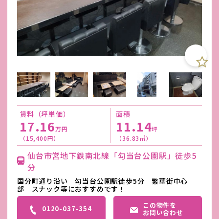
賃料（坪単価）
面積
17.16
11.14
万円
坪
（15,400円）
（36.83㎡）
仙台市営地下鉄南北線「勾当台公園駅」徒歩5
分
国分町通り沿い 勾当台公園駅徒歩5分 繁華街中心
部 スナック等におすすめです！
この物件を
0120-037-354
お問い合わせ