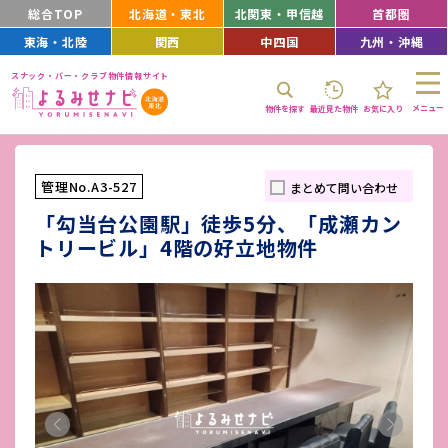
総合TOP
北海道・東北
北関東・甲信越
首都圏
東海・北陸
関西
中四国
九州・沖縄
スナック・バー・クラブ物件情報サイト
メニュー
物件を探す
最近見た物件
お気に入り
管理No.A3-527
まとめて問い合わせ
「勾当台公園駅」徒歩5分、「成瀬カン
トリービル」4階の好立地物件