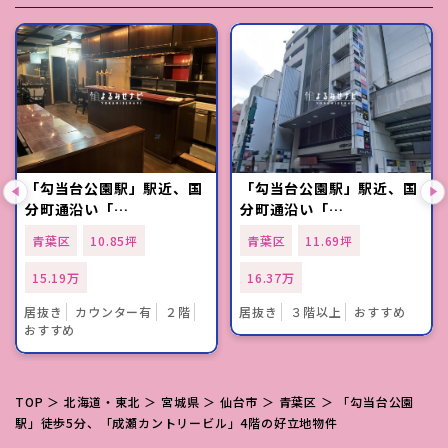
「勾当台公園駅」駅近、国
「勾当台公園駅」駅近、国
分町通沿い「…
分町通沿い「…
青葉区
10.85坪
青葉区
11.69坪
15.19万
16.37万
居抜き
カウンター有
２階
居抜き
３階以上
おすすめ
おすすめ
TOP
＞
北海道・東北
＞
宮城県
＞
仙台市
＞
青葉区
＞ 「勾当台公園
駅」徒歩5分、「成瀬カントリービル」4階の好立地物件