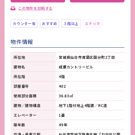
この物件を印刷する
カウンター有
おすすめ
３階以上
スナック
物件情報
所在地
宮城県仙台市青葉区国分町2丁目
建物名
成瀬カントリービル
所在階
4階
部屋番号
402
使用部分面積
36.83㎡
建物／建物構造
地下1階付地上4階建／RC造
エレベーター
1基
築年数
49年
交通・最寄り駅
仙台市営地下鉄南北線「勾当台公園