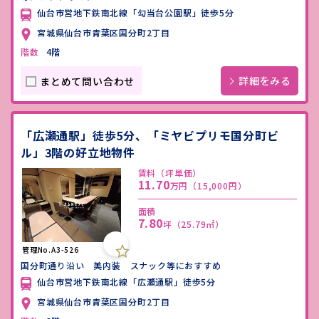
仙台市営地下鉄南北線「勾当台公園駅」徒歩5分
宮城県仙台市青葉区国分町2丁目
階数
4階
詳細をみる
まとめて問い合わせ
「広瀬通駅」徒歩5分、「ミヤビプリモ国分町ビ
ル」3階の好立地物件
賃料（坪単価）
11.70
万円
（15,000円）
面積
7.80
坪
（25.79㎡）
管理No.A3-526
国分町通り沿い 美内装 スナック等におすすめ
仙台市営地下鉄南北線「広瀬通駅」徒歩5分
宮城県仙台市青葉区国分町2丁目