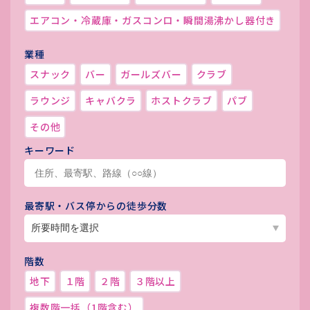
エアコン・冷蔵庫・ガスコンロ・瞬間湯沸かし器付き
業種
スナック
バー
ガールズバー
クラブ
ラウンジ
キャバクラ
ホストクラブ
パブ
その他
キーワード
最寄駅・バス停からの徒歩分数
階数
地下
１階
２階
３階以上
複数階一括（1階含む）