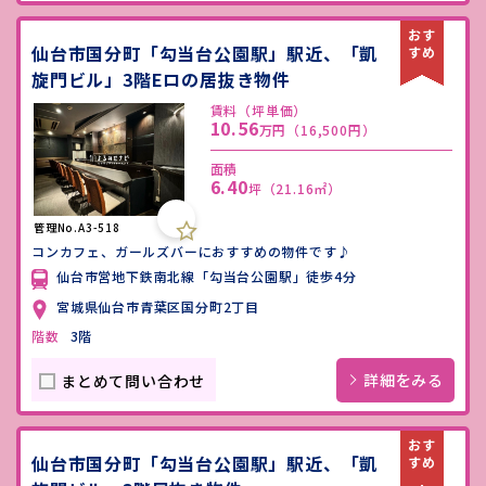
仙台市国分町「勾当台公園駅」駅近、「凱
旋門ビル」3階Eロの居抜き物件
賃料（坪単価）
10.56
万円
（16,500円）
面積
6.40
坪
（21.16㎡）
管理No.A3-518
コンカフェ、ガールズバーにおすすめの物件です♪
仙台市営地下鉄南北線「勾当台公園駅」徒歩4分
宮城県仙台市青葉区国分町2丁目
階数
3階
詳細をみる
まとめて問い合わせ
仙台市国分町「勾当台公園駅」駅近、「凱