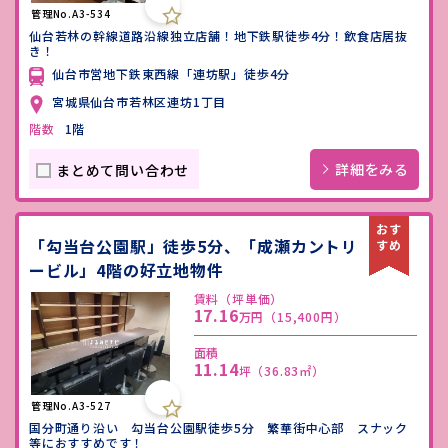
管理No.A3-534
仙台若林の幹線道路沿線独立店舗！地下鉄駅徒歩4分！飲食店居抜
き！
仙台市営地下鉄東西線「連坊駅」徒歩4分
宮城県仙台市若林区連坊1丁目
階数
1階
詳細をみる
まとめて問い合わせ
「勾当台公園駅」徒歩5分、「成瀬カントリ
ービル」4階の好立地物件
賃料（坪単価）
17.16
万円
（15,400円）
面積
11.14
坪
（36.83㎡）
管理No.A3-527
国分町通り沿い 勾当台公園駅徒歩5分 繁華街中心部 スナック
等におすすめです！