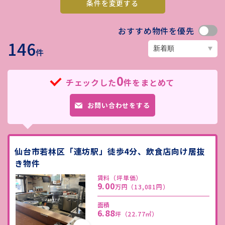
条件を変更する
おすすめ物件を優先
146
件
0
チェックした
件をまとめて
お問い合わせをする
仙台市若林区「連坊駅」徒歩4分、飲食店向け居抜
き物件
賃料（坪単価）
9.00
万円
（13,081円）
面積
6.88
坪
（22.77㎡）