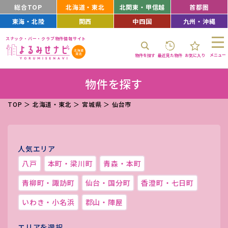
総合TOP
北海道・東北
北関東・甲信越
首都圏
東海・北陸
関西
中四国
九州・沖縄
スナック・バー・クラブ物件情報サイト
メニュー
物件を探す
最近見た物件
お気に入り
物件を探す
TOP
＞
北海道・東北
＞
宮城県
＞
仙台市
人気エリア
八戸
本町・梁川町
青森・本町
青柳町・諏訪町
仙台・国分町
香澄町・七日町
いわき・小名浜
郡山・陣屋
エリアを選択