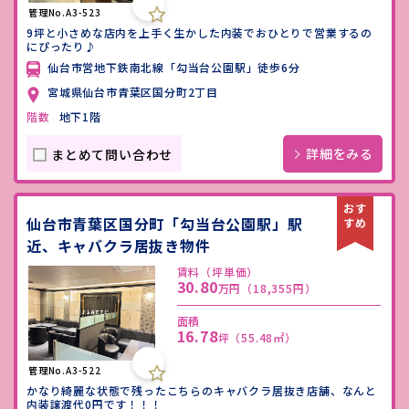
管理No.A3-523
9坪と小さめな店内を上手く生かした内装でおひとりで営業するの
にぴったり♪
仙台市営地下鉄南北線「勾当台公園駅」徒歩6分
宮城県仙台市青葉区国分町2丁目
階数
地下1階
詳細をみる
まとめて問い合わせ
仙台市青葉区国分町「勾当台公園駅」駅
近、キャバクラ居抜き物件
賃料（坪単価）
30.80
万円
（18,355円）
面積
16.78
坪
（55.48㎡）
管理No.A3-522
かなり綺麗な状態で残ったこちらのキャバクラ居抜き店舗、なんと
内装譲渡代0円です！！！