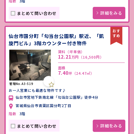
階数
3階
詳細をみる
まとめて問い合わせ
仙台市国分町「勾当台公園駅」駅近、「凱
旋門ビル」3階カウンター付き物件
賃料（坪単価）
12.21
万円
（16,500円）
面積
7.40
坪
（24.47㎡）
管理No.A3-519
お一人営業にも最適な物件です♪
仙台市営地下鉄南北線「勾当台公園駅」徒歩4分
宮城県仙台市青葉区国分町2丁目
階数
3階
詳細をみる
まとめて問い合わせ