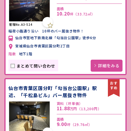
面積
10.20
坪
（33.72㎡）
管理No.A3-524
稲荷小路通り沿い 10坪のバー居抜き物件！
仙台市営地下鉄南北線「勾当台公園駅」徒歩6分
宮城県仙台市青葉区国分町2丁目
階数
地下1階
詳細をみる
まとめて問い合わせ
仙台市青葉区国分町「勾当台公園駅」駅
近、「千松島ビル」バー居抜き物件
賃料（坪単価）
11.88
万円
（13,200円）
面積
9.00
坪
（29.76㎡）