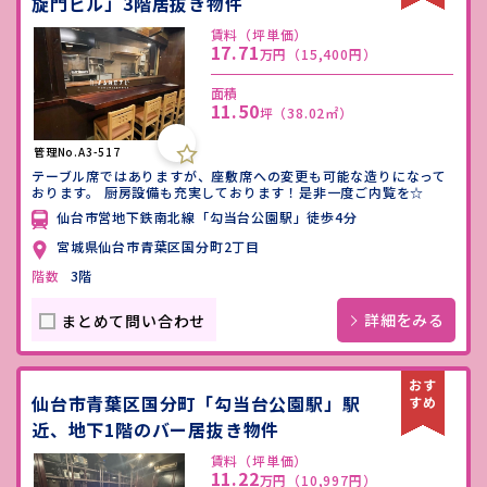
旋門ビル」3階居抜き物件
賃料（坪単価）
17.71
万円
（15,400円）
面積
11.50
坪
（38.02㎡）
管理No.A3-517
テーブル席ではありますが、座敷席への変更も可能な造りになって
おります。 厨房設備も充実しております！是非一度ご内覧を☆
仙台市営地下鉄南北線「勾当台公園駅」徒歩4分
宮城県仙台市青葉区国分町2丁目
階数
3階
詳細をみる
まとめて問い合わせ
仙台市青葉区国分町「勾当台公園駅」駅
近、地下1階のバー居抜き物件
賃料（坪単価）
11.22
万円
（10,997円）