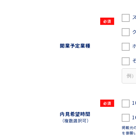
開業予定業種
1
内見希望時間
1
（複数選択可）
掲載元
を御願