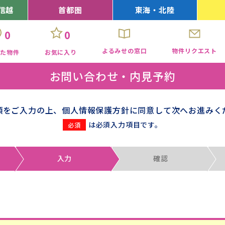
信越
首都圏
東海・北陸
0
0
よるみせの窓口
物件リクエスト
見た物件
お気に入り
お問い合わせ・内見予約
項をご入力の上、個人情報保護方針に同意して次へお進みく
は必須入力項目です。
入力
確認