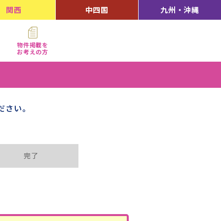
関西
中四国
九州・沖縄
物件掲載を
お考えの方
ださい。
完了