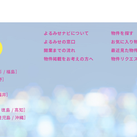
よるみせナビについて
物件を探す
よるみせの窓口
お気に入り
開業までの流れ
最近見た物
物件掲載をお考えの方へ
物件リクエ
形 / 福島］
長野］
 福井］
/ 徳島 / 高知］
 鹿児島 / 沖縄］