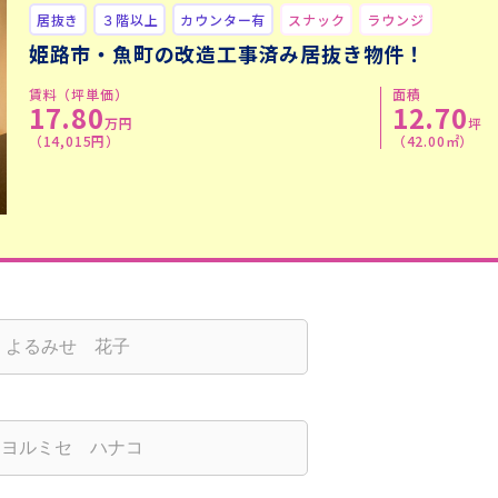
居抜き
３階以上
カウンター有
スナック
ラウンジ
姫路市・魚町の改造工事済み居抜き物件！
賃料（坪単価）
面積
17.80
12.70
万円
坪
（14,015円）
（42.00㎡）