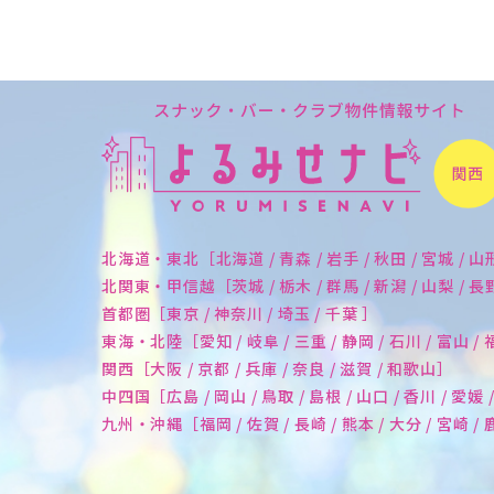
北海道・東北［北海道 / 青森 / 岩手 / 秋田 / 宮城 / 山
北関東・甲信越［茨城 / 栃木 / 群馬 / 新潟 / 山梨 / 
首都圏［東京 / 神奈川 / 埼玉 / 千葉 ］
東海・北陸［愛知 / 岐阜 / 三重 / 静岡 / 石川 / 富山 /
関西［大阪 / 京都 / 兵庫 / 奈良 / 滋賀 / 和歌山］
中四国［広島 / 岡山 / 鳥取 / 島根 / 山口 / 香川 / 愛媛 
九州・沖縄［福岡 / 佐賀 / 長崎 / 熊本 / 大分 / 宮崎 /