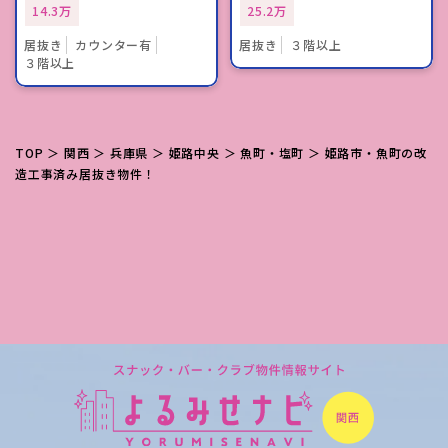
14.3万
25.2万
居抜き
カウンター有
居抜き
３階以上
３階以上
TOP
＞
関西
＞
兵庫県
＞
姫路中央
＞
魚町・塩町
＞ 姫路市・魚町の改
造工事済み居抜き物件！