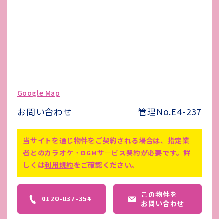
その他 業者指定項目
-
電気代
-
水道代
-
ガス代
-
駐車場台数
-
ゴミ処理費
-
Google Map
害虫駆除費
-
お問い合わせ
管理No.E4-237
備考
-
当サイトを通じ物件をご契約される場合は、指定業
者とのカラオケ・BGMサービス契約が必要です。詳
しくは
利用規約
をご確認ください。
この物件を
0120-037-354
お問い合わせ