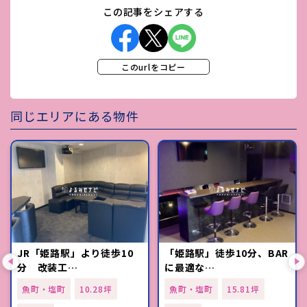
この記事をシェアする
このurlをコピー
同じエリアにある物件
JR「姫路駅」より徒歩10
「姫路駅」徒歩10分、BAR
分 改装工…
に最適な…
魚町・塩町
10.28坪
魚町・塩町
15.81坪