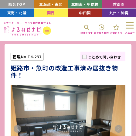
総合TOP
北海道・東北
北関東・甲信越
首都圏
東海・北陸
関西
中四国
九州・沖縄
スナック・バー・クラブ物件情報サイト
メニュー
物件を探す
最近見た物件
お気に入り
管理No.E4-237
まとめて問い合わせ
姫路市・魚町の改造工事済み居抜き物
件！