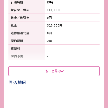
引渡時期
即時
保証金／償却
100,000円
敷金／敷引き
0円
礼金
320,000円
造作譲渡代金
0円
契約期間
2年
更新料
-
解約予告
-
看板製作費
-
もっと見る
看板使用料・
-
維持管理費
周辺地図
鍵交換費
-
店舗保険加入
-
賃貸保証会社加入
-