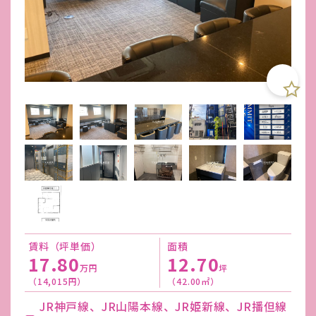
賃料（坪単価）
面積
17.80
12.70
万円
坪
（14,015円）
（42.00㎡）
JR神戸線、JR山陽本線、JR姫新線、JR播但線