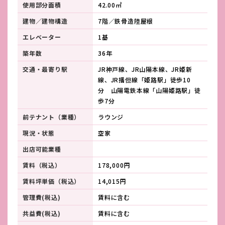
使用部分面積
42.00㎡
建物／建物構造
7階／鉄骨造陸屋根
エレベーター
1基
築年数
36年
交通・最寄り駅
JR神戸線、JR山陽本線、JR姫新
線、JR播但線「姫路駅」徒歩10
分 山陽電鉄本線「山陽姫路駅」徒
歩7分
前テナント（業種）
ラウンジ
現況・状態
空家
出店可能業種
賃料（税込）
178,000円
賃料坪単価（税込）
14,015円
管理費(税込)
賃料に含む
共益費(税込)
賃料に含む