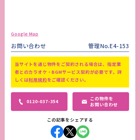
ガス代
-
駐車場台数
-
ゴミ処理費
3,300円
Google Map
害虫駆除費
-
お問い合わせ
管理No.E4-153
備考
-
当サイトを通じ物件をご契約される場合は、指定業
者とのカラオケ・BGMサービス契約が必要です。詳
しくは
利用規約
をご確認ください。
この物件を
0120-037-354
お問い合わせ
この記事をシェアする