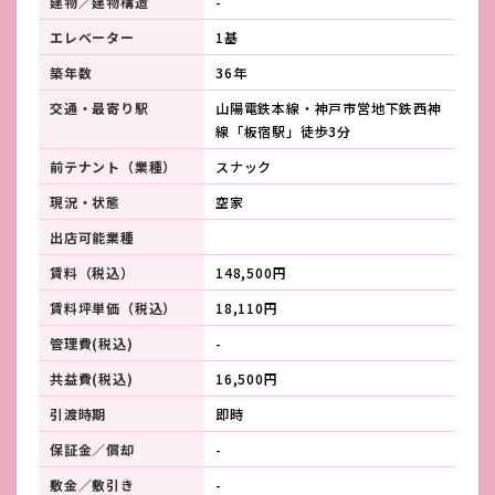
建物／建物構造
-
エレベーター
1基
築年数
36年
交通・最寄り駅
山陽電鉄本線・神戸市営地下鉄西神
線「板宿駅」徒歩3分
前テナント（業種）
スナック
現況・状態
空家
出店可能業種
賃料（税込）
148,500円
賃料坪単価（税込）
18,110円
管理費(税込)
-
共益費(税込)
16,500円
引渡時期
即時
保証金／償却
-
敷金／敷引き
-