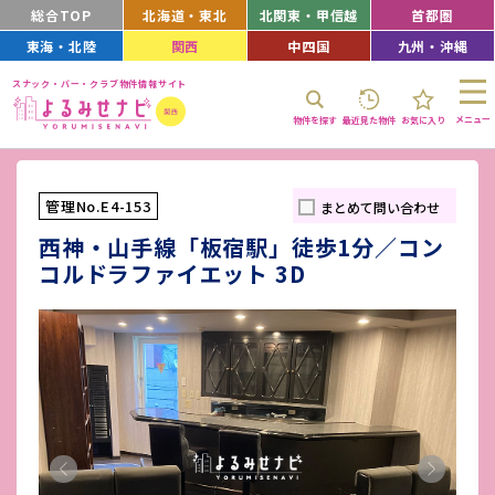
総合TOP
北海道・東北
北関東・甲信越
首都圏
東海・北陸
関西
中四国
九州・沖縄
スナック・バー・クラブ物件情報サイト
メニュー
物件を探す
最近見た物件
お気に入り
管理No.E4-153
まとめて問い合わせ
西神・山手線「板宿駅」徒歩1分／コン
コルドラファイエット 3D