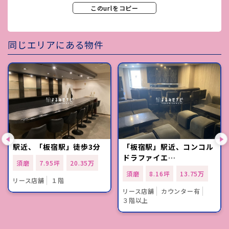
このurlをコピー
同じエリアにある物件
駅近、「板宿駅」徒歩3分
「板宿駅」駅近、コンコル
ドラファイエ…
須磨
7.95坪
20.35万
須磨
8.16坪
13.75万
リース店舗
１階
リース店舗
カウンター有
３階以上