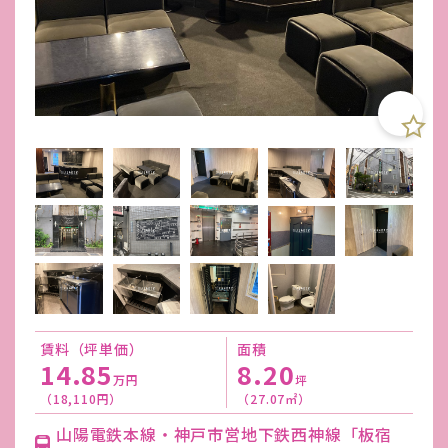
賃料（坪単価）
面積
14.85
8.20
万円
坪
（18,110円）
（27.07㎡）
山陽電鉄本線・神戸市営地下鉄西神線「板宿