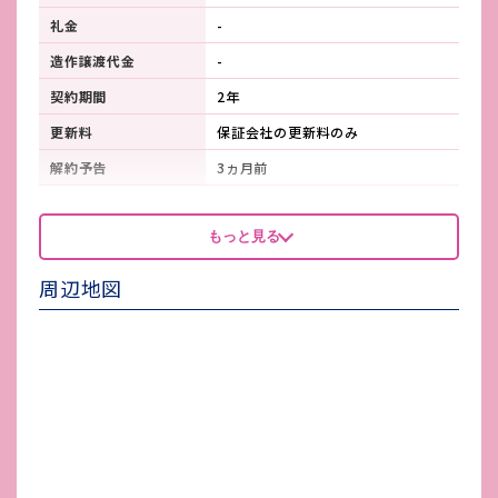
礼金
-
造作譲渡代金
-
契約期間
2年
更新料
保証会社の更新料のみ
解約予告
3ヵ月前
看板製作費
66,000円
もっと見る
看板使用料・
-
維持管理費
周辺地図
鍵交換費
-
店舗保険加入
要加入
賃貸保証会社加入
要加入
その他 業者指定項目
-
電気代
-
水道代
2ヵ月に1回/小メーター