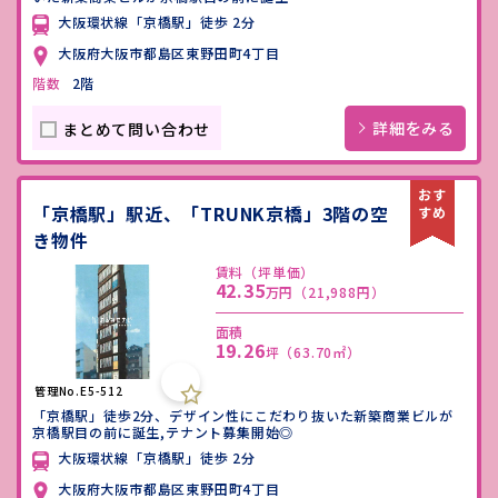
大阪環状線「京橋駅」徒歩 2分
大阪府大阪市都島区東野田町4丁目
階数
2階
詳細をみる
まとめて問い合わせ
「京橋駅」駅近、「TRUNK京橋」3階の空
き物件
賃料（坪単価）
42.35
万円
（21,988円）
面積
19.26
坪
（63.70㎡）
管理No.E5-512
「京橋駅」徒歩2分、デザイン性にこだわり抜いた新築商業ビルが
京橋駅目の前に誕生,テナント募集開始◎
大阪環状線「京橋駅」徒歩 2分
大阪府大阪市都島区東野田町4丁目