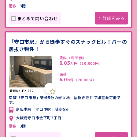
階数
3階
詳細をみる
まとめて問い合わせ
「守口市駅」から徒歩すぐのスナックビル！バーの
居抜き物件！
賃料（坪単価）
6.05
万円
（10,000円）
面積
6.05
坪
（20.00㎡）
管理No.E2-212
京阪「守口市駅」徒歩5分の好立地 居抜き物件で即営業可能で
す。
京阪本線「守口市駅」徒歩5分
大阪府守口市金下町2丁目
階数
3階