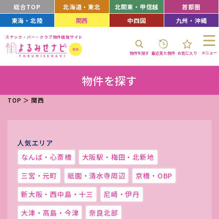
総合TOP
北海道・東北
北関東・甲信越
首都圏
東海・北陸
関西
中四国
九州・沖縄
スナック・バー・クラブ物件情報サイト
メニュー
物件を探す
最近見た物件
お気に入り
物件を探す
TOP
＞
関西
人気エリア
なんば・心斎橋
大阪駅・梅田・北新地
三宮・元町
祇園・清水寺周辺
京橋・OBP
新大阪・西中島・十三
尼崎・伊丹
大津・高島・今津
奈良北部