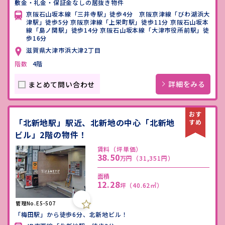
敷金・礼金・保証金なしの居抜き物件
京阪石山坂本線「三井寺駅」徒歩4分 京阪京津線「びわ湖浜大
津駅」徒歩5分 京阪京津線「上栄町駅」徒歩11分 京阪石山坂本
線「島ノ関駅」徒歩14分 京阪石山坂本線「大津市役所前駅」徒
歩16分
滋賀県大津市浜大津2丁目
階数
4階
詳細をみる
まとめて問い合わせ
「北新地駅」駅近、北新地の中心「北新地
ビル」2階の物件！
賃料（坪単価）
38.50
万円
（31,351円）
面積
12.28
坪
（40.62㎡）
管理No.E5-507
「梅田駅」から徒歩6分、北新地ビル！