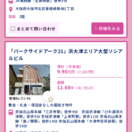
JR東西線「北新地駅」徒歩3分
大阪府大阪市北区曾根崎新地1丁目
階数
2階
詳細をみる
まとめて問い合わせ
「パークサイドアーク21」浜大津エリア大型ソシア
ルビル
賃料（坪単価）
9.90
万円
（7,807円）
面積
12.68
坪
（41.93㎡）
管理No.E1-96
敷金・礼金・保証金なしの居抜き物件
京阪石山坂本線「三井寺駅」徒歩4分 京阪京津線「びわ湖浜大
津駅」徒歩5分 京阪京津線「上栄町駅」徒歩11分 京阪石山坂本
線「島ノ関駅」徒歩14分 京阪石山坂本線「大津市役所前駅」徒
歩16分