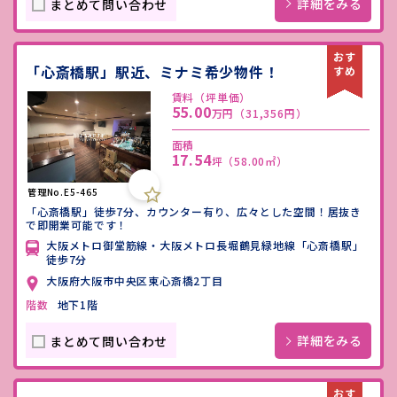
詳細をみる
まとめて問い合わせ
「心斎橋駅」駅近、ミナミ希少物件！
賃料（坪単価）
55.00
万円
（31,356円）
面積
17.54
坪
（58.00㎡）
管理No.E5-465
「心斎橋駅」徒歩7分、カウンター有り、広々とした空間！居抜き
で即開業可能です！
大阪メトロ御堂筋線・大阪メトロ長堀鶴見緑地線「心斎橋駅」
徒歩7分
大阪府大阪市中央区東心斎橋2丁目
階数
地下1階
詳細をみる
まとめて問い合わせ