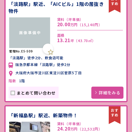
「淡路駅」駅近、「AICビル」1階の居抜き
物件
賃料（坪単価）
20.00
万円
（15,140円）
面積
13.21
坪
（43.70㎡）
管理No.E5-509
「淡路駅」徒歩2分、飲食店可能
阪急京都本線「淡路駅」徒歩2分
大阪府大阪市淀川区東淀川区菅原5丁目
階数
1階
詳細をみる
まとめて問い合わせ
「新福島駅」駅近、新築物件！
賃料（坪単価）
24.20
万円
（22,532円）