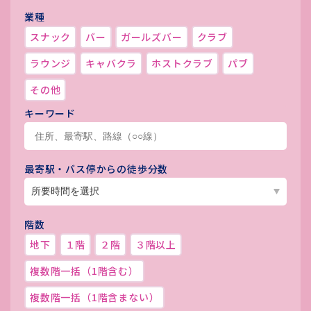
業種
スナック
バー
ガールズバー
クラブ
ラウンジ
キャバクラ
ホストクラブ
パブ
その他
キーワード
最寄駅・バス停からの徒歩分数
階数
地下
１階
２階
３階以上
複数階一括（1階含む）
複数階一括（1階含まない）