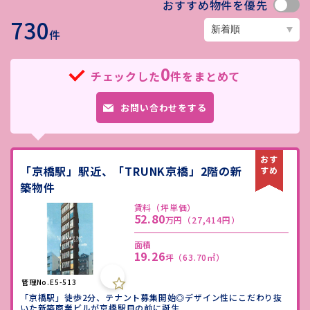
おすすめ物件を優先
730
件
0
チェックした
件をまとめて
お問い合わせをする
「京橋駅」駅近、「TRUNK京橋」2階の新
築物件
賃料（坪単価）
52.80
万円
（27,414円）
面積
19.26
坪
（63.70㎡）
管理No.E5-513
「京橋駅」徒歩2分、テナント募集開始◎デザイン性にこだわり抜
いた新築商業ビルが京橋駅目の前に誕生