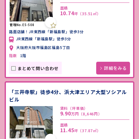
面積
10.74
坪
（35.51㎡）
管理No.E5-508
路面店舗！JR東西線「新福島駅」徒歩3分
JR東西線「新福島駅」徒歩3分
大阪府大阪市福島区福島5丁目
階数
1階
詳細をみる
まとめて問い合わせ
「三井寺駅」徒歩4分、浜大津エリア大型ソシアル
ビル
賃料（坪単価）
9.90
万円
（8,646円）
面積
11.45
坪
（37.87㎡）