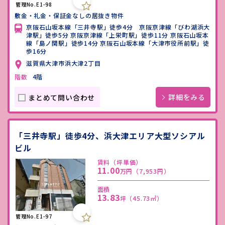
管理No.E1-98
敷金・礼金・保証金なしの居抜き物件
京阪石山坂本線「三井寺駅」徒歩4分 京阪京津線「びわ湖浜大
津駅」徒歩5分 京阪京津線「上栄町駅」徒歩11分 京阪石山坂本
線「島ノ関駅」徒歩14分 京阪石山坂本線「大津市役所前駅」徒
歩16分
滋賀県大津市浜大津2丁目
階数
4階
詳細をみる
まとめて問い合わせ
「三井寺駅」徒歩4分、浜大津エリア大型ソシアル
ビル
賃料（坪単価）
11.00
万円
（7,953円）
面積
13.83
坪
（45.73㎡）
管理No.E1-97