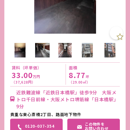
賃料（坪単価）
面積
33.00
8.77
万円
坪
（37,628円）
（29.00㎡）
近鉄難波線「近鉄日本橋駅」徒歩9分 大阪メ
トロ千日前線・大阪メトロ堺筋線「日本橋駅」
9分
貴重な東心斎橋2丁目、路面地下物件
この物件を
0120-037-354
お問い合わせ