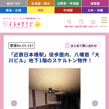
総合TOP
北海道・東北
北関東・甲信越
首都圏
東海・北陸
関西
中四国
九州・沖縄
スナック・バー・クラブ物件情報サイト
メニュー
物件を探す
最近見た物件
お気に入り
管理No.E5-167
まとめて問い合わせ
「近鉄日本橋駅」徒歩圏内、八幡筋「大
川ビル」地下1階のスケルトン物件！