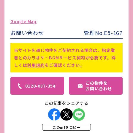
駐車場台数
-
ゴミ処理費
-
Google Map
害虫駆除費
-
お問い合わせ
管理No.E5-167
備考
-
当サイトを通じ物件をご契約される場合は、指定業
者とのカラオケ・BGMサービス契約が必要です。詳
しくは
利用規約
をご確認ください。
この物件を
0120-037-354
お問い合わせ
この記事をシェアする
このurlをコピー