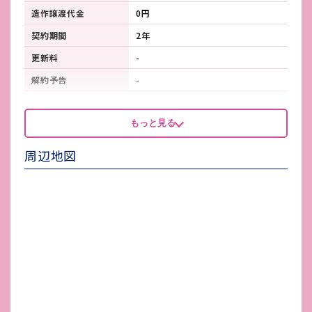
造作譲渡代金
0円
契約期間
2年
更新料
-
解約予告
-
看板製作費
-
もっと見る
看板使用料・
-
維持管理費
周辺地図
鍵交換費
-
店舗保険加入
火災保険 加入必須
賃貸保証会社加入
家賃保証会社 加入必須
その他 業者指定項目
-
電気代
-
水道代
-
ガス代
-