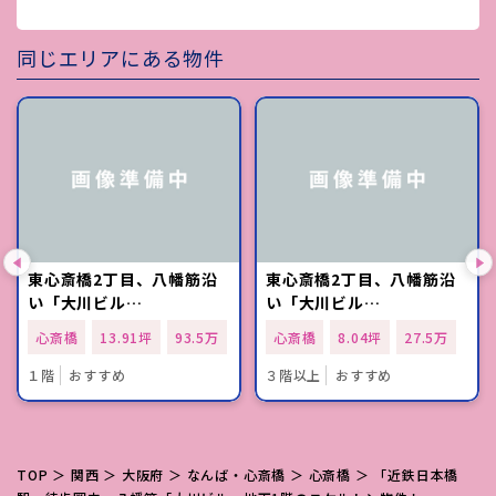
同じエリアにある物件
東心斎橋2丁目、八幡筋沿
東心斎橋2丁目、八幡筋沿
い「大川ビル…
い「大川ビル…
心斎橋
13.91坪
93.5万
心斎橋
8.04坪
27.5万
１階
おすすめ
３階以上
おすすめ
TOP
＞
関西
＞
大阪府
＞
なんば・心斎橋
＞
心斎橋
＞ 「近鉄日本橋