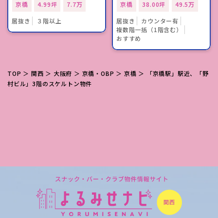
京橋
4.99坪
7.7万
京橋
38.00坪
49.5万
居抜き
３階以上
居抜き
カウンター有
複数階一括（1階含む）
おすすめ
TOP
＞
関西
＞
大阪府
＞
京橋・OBP
＞
京橋
＞ 「京橋駅」駅近、「野
村ビル」3階のスケルトン物件