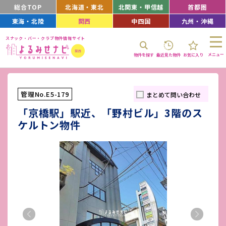
総合TOP
北海道・東北
北関東・甲信越
首都圏
東海・北陸
関西
中四国
九州・沖縄
スナック・バー・クラブ物件情報サイト
メニュー
物件を探す
最近見た物件
お気に入り
管理No.E5-179
まとめて問い合わせ
「京橋駅」駅近、「野村ビル」3階のス
ケルトン物件