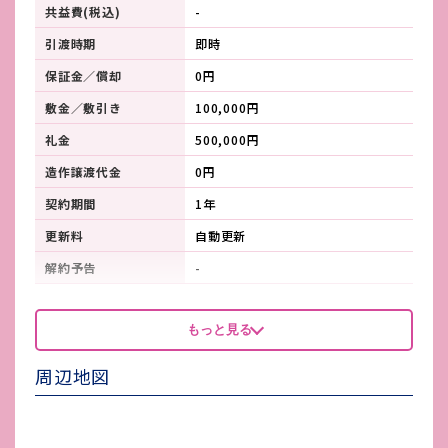
共益費(税込)
-
引渡時期
即時
保証金／償却
0円
敷金／敷引き
100,000円
礼金
500,000円
造作譲渡代金
0円
契約期間
1年
更新料
自動更新
解約予告
-
看板製作費
-
もっと見る
看板使用料・
-
維持管理費
周辺地図
鍵交換費
-
店舗保険加入
加入要/2年間 25,000円