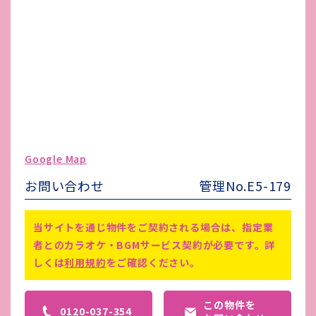
賃貸保証会社加入
-
その他 業者指定項目
-
電気代
22,000円/月
水道代
2,200/月
ガス代
-
駐車場台数
-
ゴミ処理費
5,500円/月
Google Map
害虫駆除費
-
お問い合わせ
管理No.E5-179
トイレ、給湯、都市ガス、ビルトイ
備考
ンエアコン、個別空調、防犯カメ
当サイトを通じ物件をご契約される場合は、指定業
ラ、エレベーター、角部屋
者とのカラオケ・BGMサービス契約が必要です。詳
しくは
利用規約
をご確認ください。
この物件を
0120-037-354