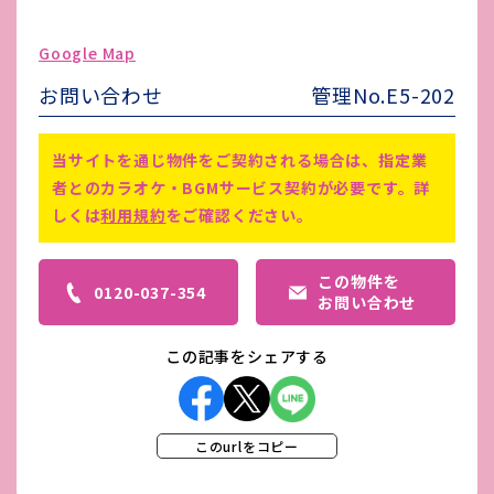
ゴミ処理費
-
Google Map
害虫駆除費
-
お問い合わせ
管理No.E5-202
連帯保証人必須 転貸不可 定期借家
契約2年(協議の上で再契約可) 短期
当サイトを通じ物件をご契約される場合は、指定業
解約違約金有(1年未満4ヵ月分、
備考
者とのカラオケ・BGMサービス契約が必要です。詳
2年未満2ヵ月分) 家賃保証興和アシ
しくは
利用規約
をご確認ください。
スト株式会社(初回100％、更新料
20,000円/年)※保証人必須
この物件を
0120-037-354
お問い合わせ
この記事をシェアする
このurlをコピー