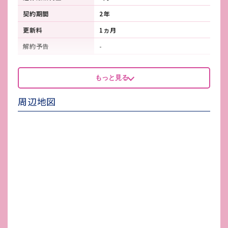
契約期間
2年
更新料
1ヵ月
解約予告
-
看板製作費
-
もっと見る
看板使用料・
-
維持管理費
周辺地図
鍵交換費
-
店舗保険加入
要
賃貸保証会社加入
要 保証人必須
その他 業者指定項目
-
電気代
-
水道代
6,000円
ガス代
-
駐車場台数
無し