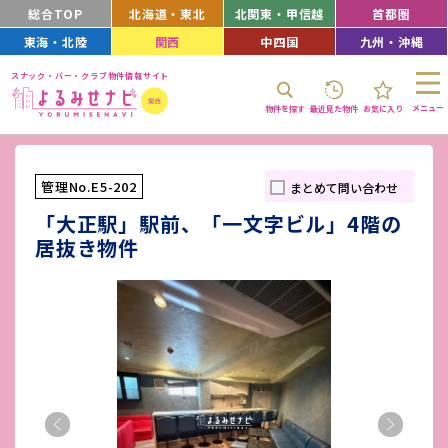
総合TOP
北海道・東北
北関東・甲信越
首都圏
東海・北陸
関西
中四国
九州・沖縄
スナック・バー・クラブ物件情報サイト
メニュー
物件を探す
最近見た物件
お気に入り
管理No.E5-202
まとめて問い合わせ
「大正駅」駅前、「一文字ビル」4階の
居抜き物件