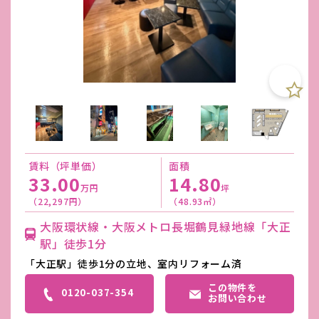
賃料（坪単価）
面積
33.00
14.80
万円
坪
（22,297円）
（48.93㎡）
大阪環状線・大阪メトロ長堀鶴見緑地線「大正
駅」徒歩1分
「大正駅」徒歩1分の立地、室内リフォーム済
この物件を
0120-037-354
お問い合わせ