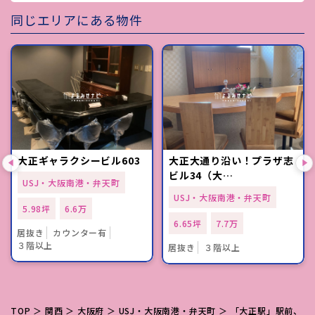
同じエリアにある物件
大正ギャラクシービル603
大正大通り沿い！プラザ志
ビル34（大…
USJ・大阪南港・弁天町
USJ・大阪南港・弁天町
5.98坪
6.6万
6.65坪
7.7万
居抜き
カウンター有
３階以上
居抜き
３階以上
TOP
＞
関西
＞
大阪府
＞
USJ・大阪南港・弁天町
＞ 「大正駅」駅前、