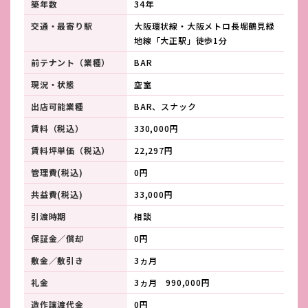
築年数
34年
交通・最寄り駅
大阪環状線・大阪メトロ長堀鶴見緑
地線「大正駅」徒歩1分
前テナント（業種）
BAR
現況・状態
空室
出店可能業種
BAR、スナック
賃料（税込）
330,000円
賃料坪単価（税込）
22,297円
管理費(税込)
0円
共益費(税込)
33,000円
引渡時期
相談
保証金／償却
0円
敷金／敷引き
3ヵ月
礼金
3ヵ月 990,000円
造作譲渡代金
0円