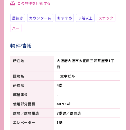
この物件を印刷する
居抜き
カウンター有
おすすめ
３階以上
スナック
バー
物件情報
所在地
大阪府大阪市大正区三軒茶屋東1丁
目
建物名
一文字ビル
所在階
4階
部屋番号
-
使用部分面積
48.93㎡
建物／建物構造
7階建／鉄骨造
エレベーター
1基