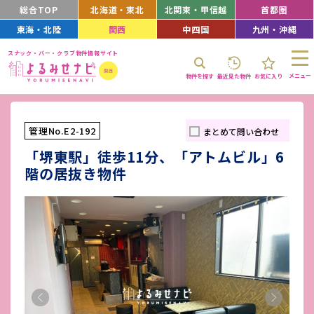
総合TOP
北海道・東北
北関東・甲信越
首都圏
東海・北陸
関西
中四国
九州・沖縄
スナック・バー・クラブ物件情報サイト
メニュー
物件を探す
最近見た物件
お気に入り
管理No.E2-192
まとめて問い合わせ
「堺東駅」徒歩11分、「アトムビル」6
階の居抜き物件