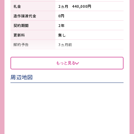
礼金
2ヵ月 440,000円
造作譲渡代金
0円
契約期間
2年
更新料
無し
解約予告
3ヵ月前
看板製作費
-
もっと見る
看板使用料・
-
維持管理費
周辺地図
鍵交換費
-
店舗保険加入
必須
賃貸保証会社加入
必須
その他 業者指定項目
-
電気代
基本料金9,500円+使用料
水道代
5,500円