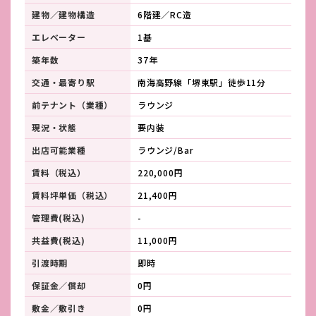
建物／建物構造
6階建／RC造
エレベーター
1基
築年数
37年
交通・最寄り駅
南海高野線「堺東駅」徒歩11分
前テナント（業種）
ラウンジ
現況・状態
要内装
出店可能業種
ラウンジ/Bar
賃料（税込）
220,000円
賃料坪単価（税込）
21,400円
管理費(税込)
-
共益費(税込)
11,000円
引渡時期
即時
保証金／償却
0円
敷金／敷引き
0円