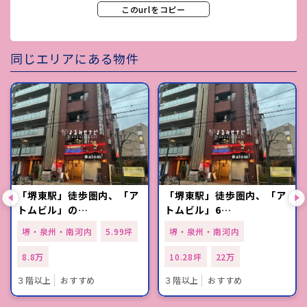
このurlをコピー
同じエリアにある物件
「堺東駅」徒歩圏内、「ア
「堺東駅」徒歩圏内、「ア
トムビル」の…
トムビル」6…
堺・泉州・南河内
5.99坪
堺・泉州・南河内
8.8万
10.28坪
22万
３階以上
おすすめ
３階以上
おすすめ