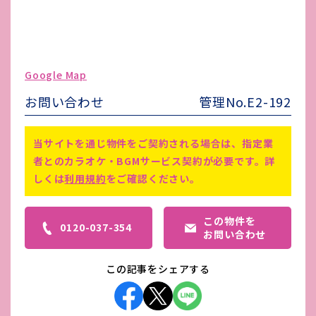
ガス代
個人
駐車場台数
無し
ゴミ処理費
-
Google Map
害虫駆除費
-
お問い合わせ
管理No.E2-192
備考
家賃保証加入 要
当サイトを通じ物件をご契約される場合は、指定業
者とのカラオケ・BGMサービス契約が必要です。詳
しくは
利用規約
をご確認ください。
この物件を
0120-037-354
お問い合わせ
この記事をシェアする