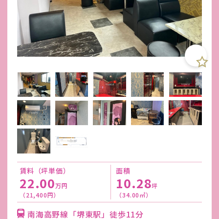
賃料（坪単価）
面積
22.00
10.28
万円
坪
（21,400円）
（34.00㎡）
南海高野線「堺東駅」徒歩11分