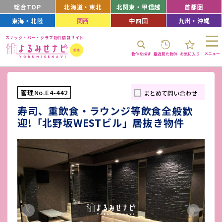
総合TOP
北海道・東北
北関東・甲信越
首都圏
東海・北陸
関西
中四国
九州・沖縄
スナック・バー・クラブ物件情報サイト
メニュー
物件を探す
最近見た物件
お気に入り
管理No.E4-442
まとめて問い合わせ
寿司、重飲食・ラウンジ等飲食全般歓
迎!「北野坂WESTビル」居抜き物件