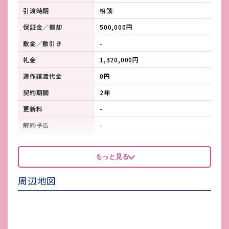
引渡時期
相談
保証金／償却
500,000円
敷金／敷引き
-
礼金
1,320,000円
造作譲渡代金
0円
契約期間
2年
更新料
-
解約予告
-
看板製作費
-
もっと見る
看板使用料・
-
維持管理費
周辺地図
鍵交換費
-
店舗保険加入
火災保険要加入
賃貸保証会社加入
指定賃貸保証契約要