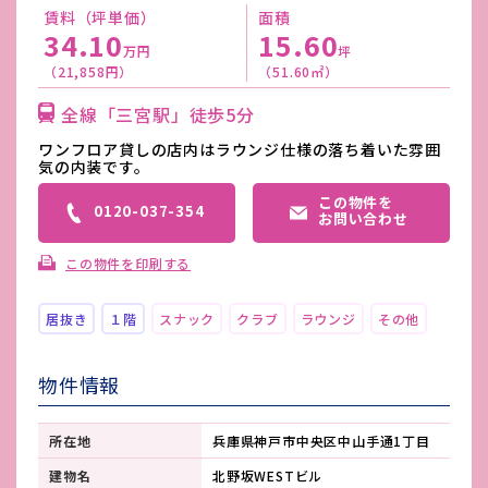
賃料（坪単価）
面積
34.10
15.60
万円
坪
（21,858円）
（51.60㎡）
全線「三宮駅」徒歩5分
ワンフロア貸しの店内はラウンジ仕様の落ち着いた雰囲
気の内装です。
この物件を
0120-037-354
お問い合わせ
この物件を印刷する
居抜き
１階
スナック
クラブ
ラウンジ
その他
物件情報
所在地
兵庫県神戸市中央区中山手通1丁目
建物名
北野坂WESTビル