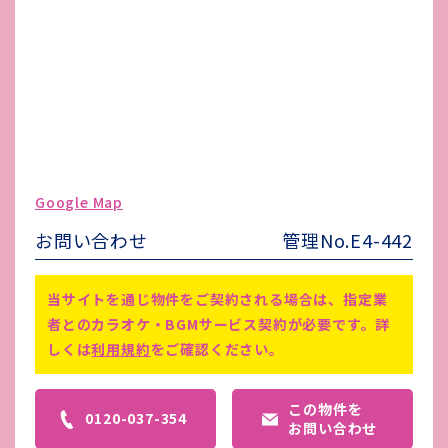
その他 業者指定項目
-
電気代
-
水道代
-
ガス代
-
駐車場台数
無し
ゴミ処理費
-
Google Map
害虫駆除費
-
お問い合わせ
管理No.E4-442
備考
-
当サイトを通じ物件をご契約される場合は、指定業
者とのカラオケ・BGMサービス契約が必要です。詳
しくは
利用規約
をご確認ください。
この物件を
0120-037-354
お問い合わせ