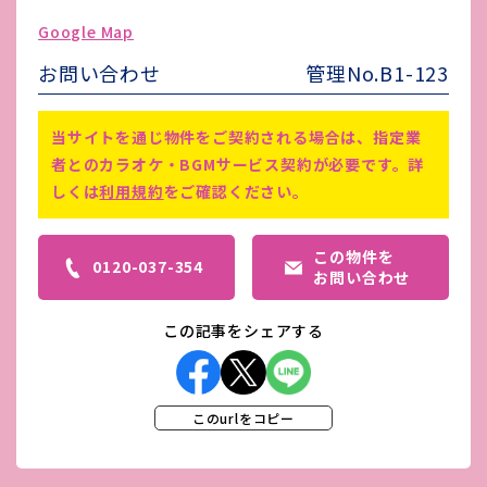
ゴミ処理費
-
Google Map
害虫駆除費
-
お問い合わせ
管理No.B1-123
※1:仲介手数料は、賃料の1ヵ月分
備考
※2:鍵交換は、契約者様により
当サイトを通じ物件をご契約される場合は、指定業
者とのカラオケ・BGMサービス契約が必要です。詳
しくは
利用規約
をご確認ください。
この物件を
0120-037-354
お問い合わせ
この記事をシェアする
このurlをコピー