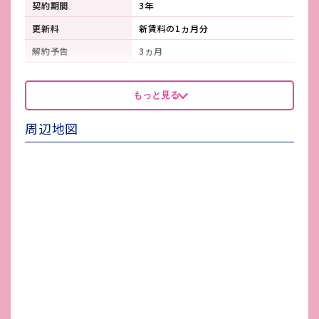
契約期間
3年
更新料
新賃料の1ヵ月分
解約予告
3ヵ月
看板製作費
契約者
もっと見る
看板使用料・
契約者
維持管理費
周辺地図
鍵交換費
-
店舗保険加入
必須
賃貸保証会社加入
必須
その他 業者指定項目
-
電気代
各自契約
水道代
公営各自
ガス代
プロパン
駐車場台数
無し