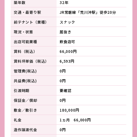
築年数
32年
交通・最寄り駅
JR常磐線「荒川沖駅」徒歩20分
前テナント（業種）
スナック
現況・状態
居抜き
出店可能業種
飲食店可
賃料（税込）
66,000円
賃料坪単価（税込）
6,593円
管理費(税込)
0円
共益費(税込)
0円
引渡時期
要確認
保証金／償却
0円
敷金／敷引き
180,000円
礼金
1ヵ月 66,000円
造作譲渡代金
0円