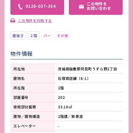
この物件を
0120-037-354
お問い合わせ
この物件を印刷する
居抜き
２階
バー
その他
物件情報
所在地
茨城県稲敷郡阿見町うずら野2丁目
建物名
石塚貸店舗（6-1）
所在階
2階
部屋番号
202
使用部分面積
33.10㎡
建物／建物構造
2階建／鉄骨造
エレベーター
-