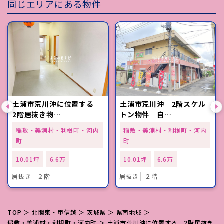
同じエリアにある物件
土浦市荒川沖に位置する
土浦市荒川沖 2階スケル
2階居抜き物…
トン物件 自…
稲敷・美浦村・利根町・河内
稲敷・美浦村・利根町・河内
町
町
10.01坪
6.6万
10.01坪
6.6万
居抜き
２階
居抜き
２階
TOP
＞
北関東・甲信越
＞
茨城県
＞
県南地域
＞
稲敷・美浦村・利根町・河内町
＞ 土浦市荒川沖に位置する 2階居抜き