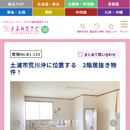
総合TOP
北海道・東北
北関東・甲信越
首都圏
東海・北陸
関西
中四国
九州・沖縄
スナック・バー・クラブ物件情報サイト
メニュー
物件を探す
最近見た物件
お気に入り
管理No.B1-123
まとめて問い合わせ
土浦市荒川沖に位置する 2階居抜き物
件！