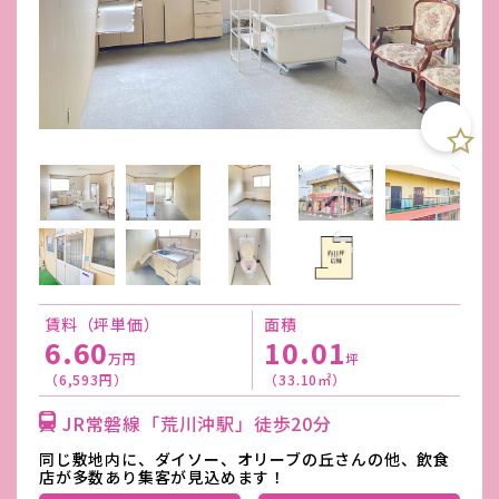
賃料（坪単価）
面積
6.60
10.01
万円
坪
（6,593円）
（33.10㎡）
JR常磐線「荒川沖駅」徒歩20分
同じ敷地内に、ダイソー、オリーブの丘さんの他、飲食
店が多数あり集客が見込めます！