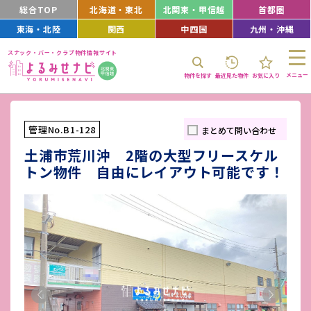
総合TOP
北海道・東北
北関東・甲信越
首都圏
東海・北陸
関西
中四国
九州・沖縄
スナック・バー・クラブ物件情報サイト
メニュー
物件を探す
最近見た物件
お気に入り
管理No.B1-128
まとめて問い合わせ
土浦市荒川沖 2階の大型フリースケル
トン物件 自由にレイアウト可能です！