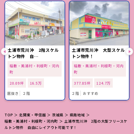
土浦市荒川沖 2階スケル
土浦市荒川沖 大型スケル
トン物件 自…
トン物件！
稲敷・美浦村・利根町・河内
稲敷・美浦村・利根町・河内
町
町
20.09坪
16.5万
377.85坪
124.7万
居抜き
２階
２階
おすすめ
TOP
＞
北関東・甲信越
＞
茨城県
＞
県南地域
＞
稲敷・美浦村・利根町・河内町
＞ 土浦市荒川沖 2階の大型フリースケ
ルトン物件 自由にレイアウト可能です！