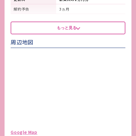
解約予告
3ヵ月
看板製作費
契約者
もっと見る
看板使用料・
契約者
維持管理費
周辺地図
鍵交換費
-
店舗保険加入
必須
賃貸保証会社加入
必須
その他 業者指定項目
-
電気代
各自契約
水道代
公営各自
ガス代
プロパン
駐車場台数
無し
ゴミ処理費
-
Google Map