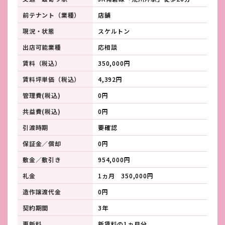
前テナント（業種）
店舗
現況・状態
スケルトン
出店可能業種
応相談
賃料（税込）
350,000円
賃料坪単価（税込）
4,392円
管理費(税込)
0円
共益費(税込)
0円
引渡時期
要確認
保証金／償却
0円
敷金／敷引き
954,000円
礼金
1ヵ月 350,000円
造作譲渡代金
0円
契約期間
3年
更新料
新賃料の1ヵ月分