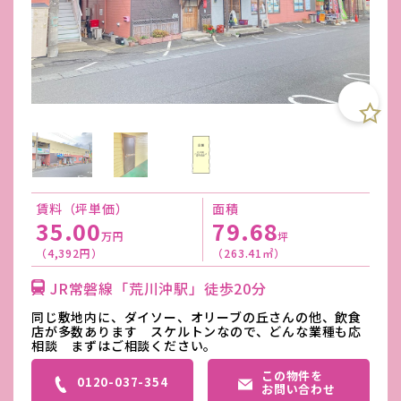
賃料（坪単価）
面積
35.00
79.68
万円
坪
（4,392円）
（263.41㎡）
JR常磐線「荒川沖駅」徒歩20分
同じ敷地内に、ダイソー、オリーブの丘さんの他、飲食
店が多数あります スケルトンなので、どんな業種も応
相談 まずはご相談ください。
この物件を
0120-037-354
お問い合わせ