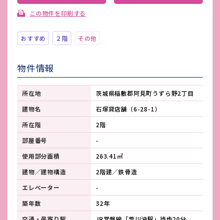
この物件を印刷する
おすすめ
２階
その他
物件情報
所在地
茨城県稲敷郡阿見町うずら野2丁目
建物名
石塚貸店舗（6-28-1）
所在階
2階
部屋番号
-
使用部分面積
263.41㎡
建物／建物構造
2階建／鉄骨造
エレベーター
-
築年数
32年
交通・最寄り駅
JR常磐線「荒川沖駅」徒歩20分