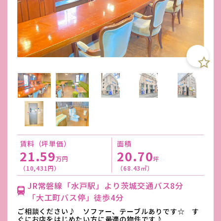
賃料（坪単価）
面積
21.59
20.70
万円
坪
（10,431円）
（68.43㎡）
JR常磐線「水戸駅」より茨城交通バス8分
「大工町バス停」徒歩4分
ご相談ください♪ ソファー、テーブルありです☆ す
ぐにお店をはじめたい方に最適の物件です♪