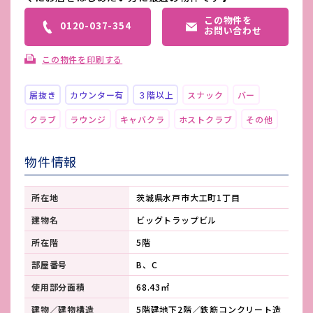
この物件を
0120-037-354
お問い合わせ
この物件を印刷する
居抜き
カウンター有
３階以上
スナック
バー
クラブ
ラウンジ
キャバクラ
ホストクラブ
その他
物件情報
所在地
茨城県水戸市大工町1丁目
建物名
ビッグトラップビル
所在階
5階
部屋番号
B、C
使用部分面積
68.43㎡
建物／建物構造
5階建地下2階／鉄筋コンクリート造