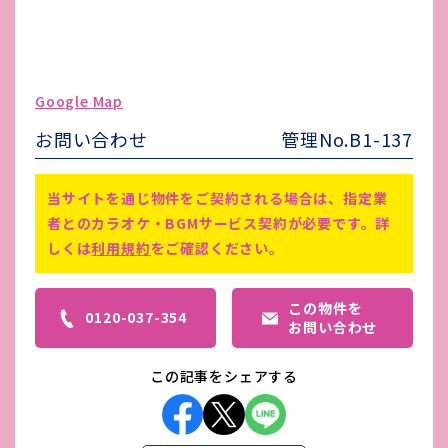
ガス代
個別契約
駐車場台数
無し
ゴミ処理費
-
Google Map
害虫駆除費
-
お問い合わせ
管理No.B1-137
※ 仲介手数料は、賃料の1ヵ月
備考
※ 賃料に、警備料の10,000円（1
当サイトを通じ物件をご契約される場合は、指定業
ヵ月）が含まれております。
者とのカラオケ・BGMサービス契約が必要です。詳
しくは
利用規約
をご確認ください。
この物件を
0120-037-354
お問い合わせ
この記事をシェアする