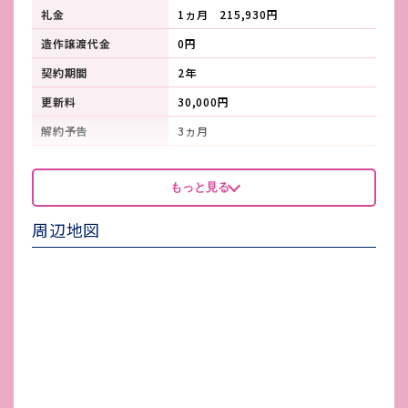
礼金
1ヵ月 215,930円
造作譲渡代金
0円
契約期間
2年
更新料
30,000円
解約予告
3ヵ月
看板製作費
契約者負担
もっと見る
看板使用料・
-
維持管理費
周辺地図
鍵交換費
-
店舗保険加入
必須
賃貸保証会社加入
必須
その他 業者指定項目
中途解約の場合、違約金あり
電気代
個別契約
水道代
個別契約