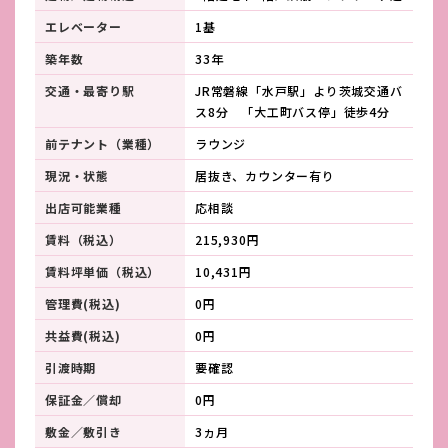
エレベーター
1基
築年数
33年
交通・最寄り駅
JR常磐線「水戸駅」より茨城交通バ
ス8分 「大工町バス停」徒歩4分
前テナント（業種）
ラウンジ
現況・状態
居抜き、カウンター有り
出店可能業種
応相談
賃料（税込）
215,930円
賃料坪単価（税込）
10,431円
管理費(税込)
0円
共益費(税込)
0円
引渡時期
要確認
保証金／償却
0円
敷金／敷引き
3ヵ月