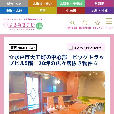
総合TOP
北海道・東北
北関東・甲信越
首都圏
東海・北陸
関西
中四国
九州・沖縄
スナック・バー・クラブ物件情報サイト
メニュー
物件を探す
最近見た物件
お気に入り
管理No.B1-137
まとめて問い合わせ
☆水戸市大工町の中心部 ビッグトラッ
プビル5階 20坪の広々居抜き物件☆