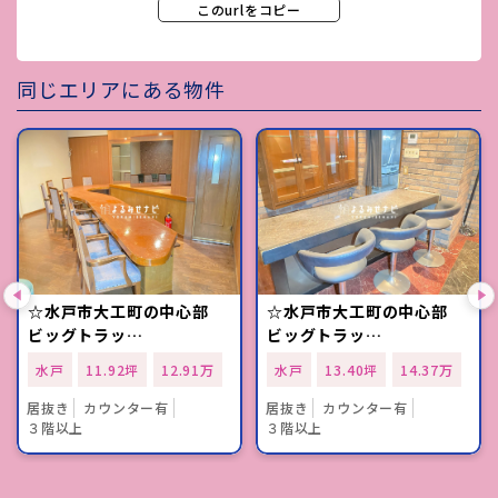
このurlをコピー
同じエリアにある物件
☆水戸市大工町の中心部
☆水戸市大工町の中心部
ビッグトラッ…
ビッグトラッ…
水戸
11.92坪
12.91万
水戸
13.40坪
14.37万
居抜き
カウンター有
居抜き
カウンター有
３階以上
３階以上