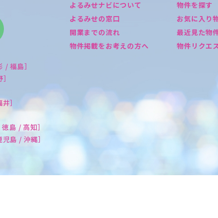
よるみせナビについて
物件を探す
よるみせの窓口
お気に入り
開業までの流れ
最近見た物
物件掲載をお考えの方へ
物件リクエ
形 / 福島］
長野］
 福井］
/ 徳島 / 高知］
 鹿児島 / 沖縄］