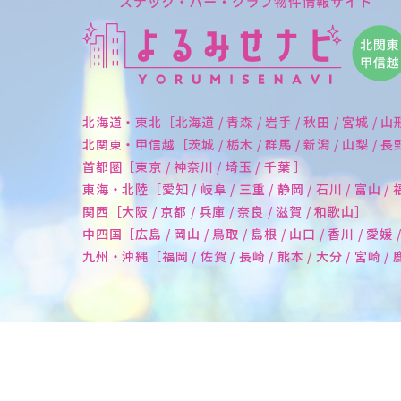
北海道・東北［北海道 / 青森 / 岩手 / 秋田 / 宮城 / 山
北関東・甲信越［茨城 / 栃木 / 群馬 / 新潟 / 山梨 / 
首都圏［東京 / 神奈川 / 埼玉 / 千葉 ］
東海・北陸［愛知 / 岐阜 / 三重 / 静岡 / 石川 / 富山 /
関西［大阪 / 京都 / 兵庫 / 奈良 / 滋賀 / 和歌山］
中四国［広島 / 岡山 / 鳥取 / 島根 / 山口 / 香川 / 愛媛 
九州・沖縄［福岡 / 佐賀 / 長崎 / 熊本 / 大分 / 宮崎 /