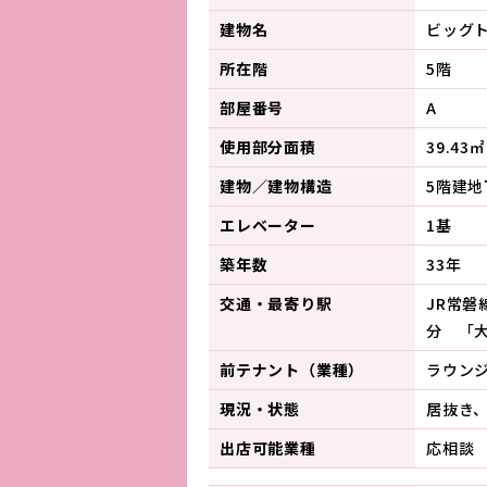
建物名
ビッグ
所在階
5階
部屋番号
A
使用部分面積
39.43㎡
建物／建物構造
5階建
エレベーター
1基
築年数
33年
交通・最寄り駅
JR常磐
分 「
前テナント（業種）
ラウン
現況・状態
居抜き
出店可能業種
応相談