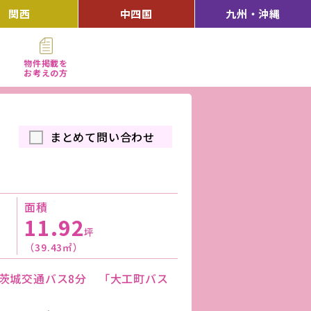
関西
中四国
九州・沖縄
物件掲載を
お考えの方
まとめて問い合わせ
面積
11.92
坪
（39.43㎡）
り茨城交通バス8分 「大工町バス