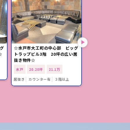
グ
☆水戸市大工町の中心部 ビッグ
「大工町バス停」徒歩
☆
トラップビル3階 20坪の広い居
階のカラオケバーの
抜き物件☆
水戸
13.60坪
11
水戸
20.20坪
21.1万
居抜き
カウンター有
居抜き
カウンター有
３階以上