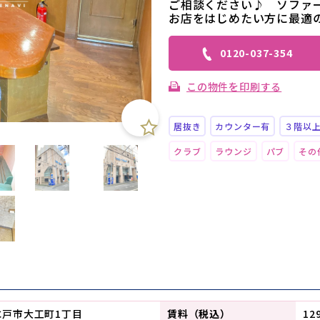
ご相談ください♪ ソファ
お店をはじめたい方に最適
0120-037-354
この物件を印刷する
居抜き
カウンター有
３階以
クラブ
ラウンジ
パブ
その
水戸市大工町1丁目
賃料（税込）
12