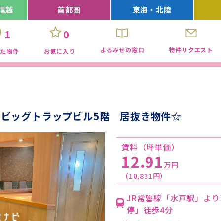
信越
首都圏
東海・北陸
1
0
よるみせの窓口
物件リクエスト
見た物件
お気に入り
ビッグトラップビル5階 居抜き物件☆
賃料（坪単価）
12.91
万円
（10,831円）
JR常磐線「水戸駅」よ
停」徒歩4分