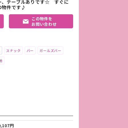
ー、テーブルありです☆ すぐに
の物件です♪
この物件を
お問い合わせ
上
スナック
バー
ガールズバー
他
9,107円