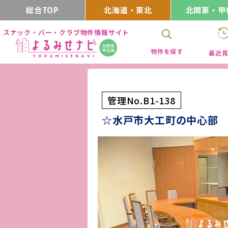
総合TOP
北海道・東北
北関東・甲
スナック・バー・クラブ物件情報サイト
物件を探す
最近
管理No.B1-138
☆水戸市大工町の中心部 