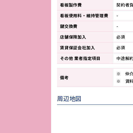
看板製作費
契約者
看板使用料・
維持管理費
-
鍵交換費
-
店舗保険加入
必須
賃貸保証会社加入
必須
その他 業者指定項目
中途解
※ 仲
備考
※ 賃料
周辺地図