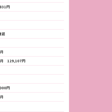
,831円
確認
ヵ月
月 129,107円
,000円
ヵ月