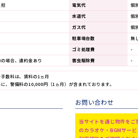
負担
電気代
個
水道代
個
ガス代
個
駐車場台数
無
ゴミ処理費
-
約の場合、違約金あり
害虫駆除費
-
介手数料は、賃料の1ヵ月
に、警備料の10,000円（1ヵ月）が含まれております。
お問い合わせ
当サイトを通じ物件をご
のカラオケ・BGMサー