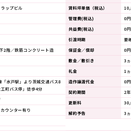
トラップビル
賃料坪単価（税込）
10
管理費(税込)
0円
共益費(税込)
0円
引渡時期
要
地下2階／鉄筋コンクリート造
保証金／償却
0円
敷金／敷引き
3
礼金
1ヵ
線「水戸駅」より茨城交通バス8
造作譲渡代金
0円
大工町バス停」徒歩4分
契約期間
2年
ジ
更新料
30
、カウンター有り
解約予告
3