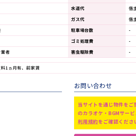
水道代
借
ガス代
借
険
駐車場台数
-
ゴミ処理費
-
ケ業者
害虫駆除費
-
数料1ヵ月有、前家賃
お問い合わせ
当サイトを通じ物件をご
のカラオケ・BGMサー
利用規約
をご確認くださ