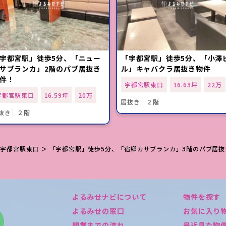
宇都宮駅」徒歩5分、「ニュー
「宇都宮駅」徒歩5分、「小澤
サブランカ」2階のパブ居抜き
ル」キャバクラ居抜き物件
件！
宇都宮駅東口
16.63坪
22万
宇都宮駅東口
16.59坪
20万
居抜き
２階
抜き
２階
＞
宇都宮駅東口
＞ 「宇都宮駅」徒歩5分、「宿郷カサブランカ」3階のパブ居抜
よるみせナビについて
物件を探す
よるみせの窓口
お気に入り
開業までの流れ
最近見た物