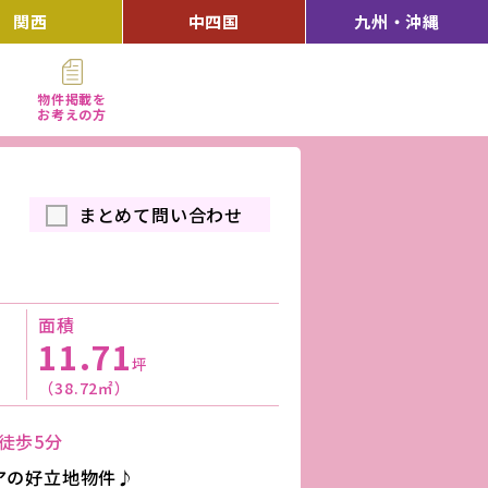
関西
中四国
九州・沖縄
物件掲載を
お考えの方
まとめて問い合わせ
面積
11.71
坪
（38.72㎡）
徒歩5分
アの好立地物件♪