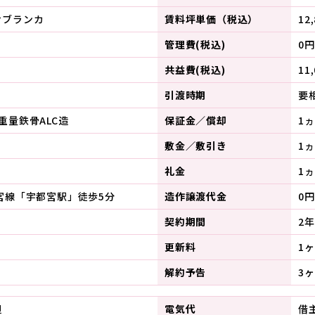
サブランカ
賃料坪単価（税込）
12
管理費(税込)
0円
共益費(税込)
11
引渡時期
要
重量鉄骨ALC造
保証金／償却
1
敷金／敷引き
1
礼金
1ヵ
宮線「宇都宮駅」徒歩5分
造作譲渡代金
0円
契約期間
2年
更新料
1
解約予告
3
担
電気代
借