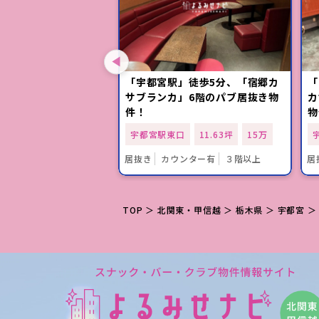
駅」徒歩10分！約80
「宇都宮駅」徒歩5分、「宿郷カ
「
居抜き物件！
サブランカ」6階のパブ居抜き物
カ
件！
物
口
24.00坪
16.5万
宇都宮駅東口
11.63坪
15万
ンター有
１階
居抜き
カウンター有
３階以上
居
TOP
＞
北関東・甲信越
＞
栃木県
＞
宇都宮