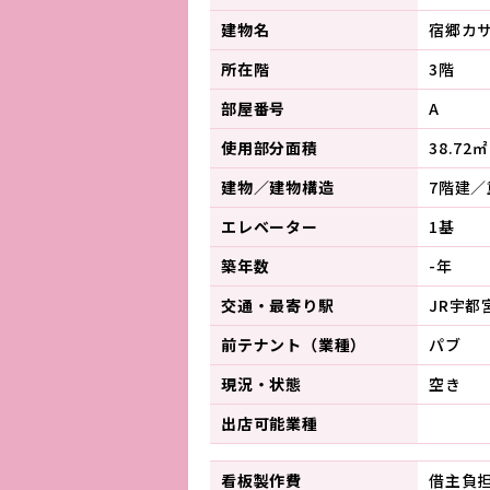
建物名
宿郷カ
所在階
3階
部屋番号
A
使用部分面積
38.72㎡
建物／建物構造
7階建／
エレベーター
1基
築年数
-年
交通・最寄り駅
JR宇都
前テナント（業種）
パブ
現況・状態
空き
出店可能業種
看板製作費
借主負