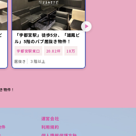
ビ
「宇都宮駅」徒歩5分、「雄鳳ビ
「宇都宮駅」東口徒
ル」5階のパブ居抜き物件！
「NEW青山館」2階
抜き物件
宇都宮駅東口
20.82坪
18万
宇都宮駅東口
5.98坪
居抜き
３階以上
居抜き
２階
き物件！
運営会社
物件
利用規約
件
個人情報保護方針