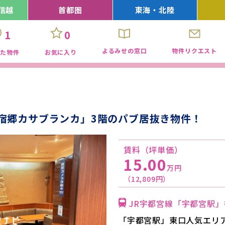
信越
首都圏
東海・北陸
1
0
よるみせの窓口
物件リクエスト
見た物件
お気に入り
宿郷カサブランカ」3階のパブ居抜き物件！
賃料（坪単価）
15.00
万円
（12,809円）
JR宇都宮線「宇都宮駅」
「宇都宮駅」東口人気エリ