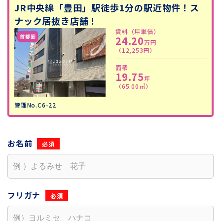
JR中央線「豊田」駅徒歩1分の駅近物件！ス
ナック居抜き店舗！
賃料（坪単価）
24.20
万円
（12,253円）
面積
19.75
坪
（65.00㎡）
管理No.C6-22
お名前
フリガナ