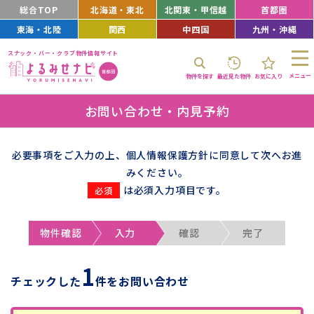
総合TOP
北海道・東北
北関東・甲信越
首都圏
東海・北陸
関西
中四国
九州・沖縄
スナック・バー・クラブ物件情報サイト
メニュー
物件を探す
最近見た物件
お気に入り
お問い合わせ・内見予約
必要事項をご入力の上、個人情報保護方針に同意して次へお進
みください。
は必須入力項目です。
物件確認
入力
確認
完了
1
チェックした
件をお問い合わせ