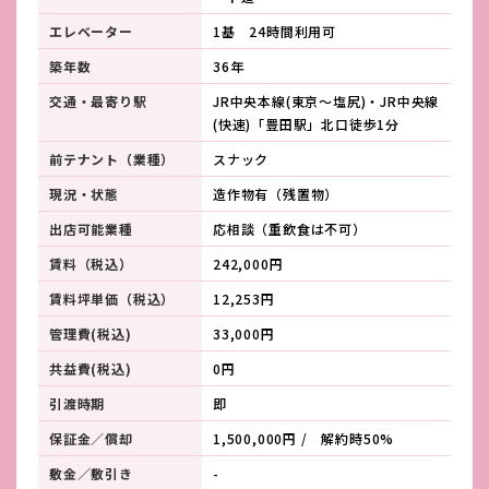
エレベーター
1基 24時間利用可
築年数
36年
交通・最寄り駅
JR中央本線(東京～塩尻)・JR中央線
(快速)「豊田駅」北口徒歩1分
前テナント（業種）
スナック
現況・状態
造作物有（残置物）
出店可能業種
応相談（重飲食は不可）
賃料（税込）
242,000円
賃料坪単価（税込）
12,253円
管理費(税込)
33,000円
共益費(税込)
0円
引渡時期
即
保証金／償却
1,500,000円 / 解約時50%
敷金／敷引き
-