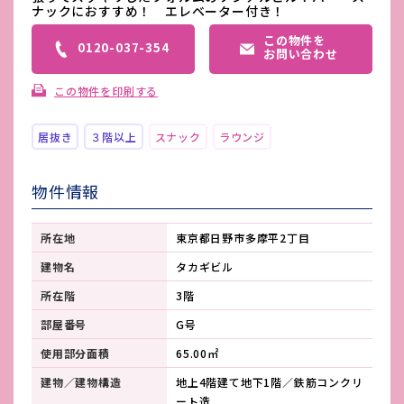
ナックにおすすめ！ エレベーター付き！
この物件を
0120-037-354
お問い合わせ
この物件を印刷する
居抜き
３階以上
スナック
ラウンジ
物件情報
所在地
東京都日野市多摩平2丁目
建物名
タカギビル
所在階
3階
部屋番号
G号
使用部分面積
65.00㎡
建物／建物構造
地上4階建て地下1階／鉄筋コンクリ
ート造