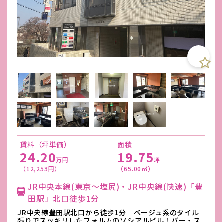
賃料（坪単価）
面積
24.20
19.75
万円
坪
（12,253円）
（65.00㎡）
JR中央本線(東京～塩尻)・JR中央線(快速)「豊
田駅」北口徒歩1分
JR中央線豊田駅北口から徒歩1分 ベージュ系のタイル
張りでスッキリしたフォルムのソシアルビル！バー・ス