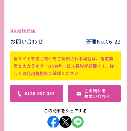
水道代
契約者により契約
ガス代
契約者により契約
駐車場台数
-
Google Map
ゴミ処理費
契約者により契約
お問い合わせ
管理No.C6-22
害虫駆除費
無し
解約時、償却費として保証金の50%
備考
当サイトを通じ物件をご契約される場合は、指定業
分掛かります。
者とのカラオケ・BGMサービス契約が必要です。詳
しくは
利用規約
をご確認ください。
この物件を
0120-037-354
お問い合わせ
この記事をシェアする