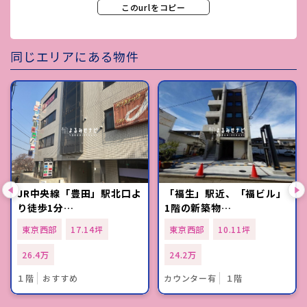
このurlをコピー
同じエリアにある物件
JR中央線「豊田」駅北口よ
「福生」駅近、「福ビル」
り徒歩1分…
1階の新築物…
東京西部
17.14坪
東京西部
10.11坪
26.4万
24.2万
１階
おすすめ
カウンター有
１階