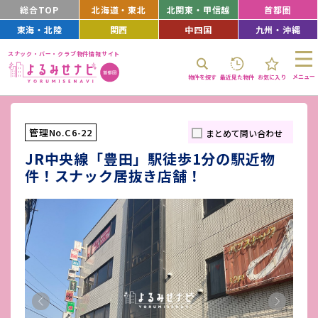
総合TOP
北海道・東北
北関東・甲信越
首都圏
東海・北陸
関西
中四国
九州・沖縄
スナック・バー・クラブ物件情報サイト
メニュー
物件を探す
最近見た物件
お気に入り
管理No.C6-22
まとめて問い合わせ
JR中央線「豊田」駅徒歩1分の駅近物
件！スナック居抜き店舗！