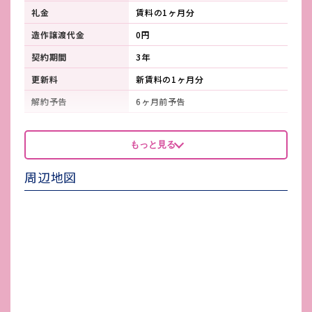
礼金
賃料の1ヶ月分
造作譲渡代金
0円
契約期間
3年
更新料
新賃料の1ヶ月分
解約予告
6ヶ月前予告
看板製作費
契約者により
もっと見る
看板使用料・
無し
維持管理費
周辺地図
鍵交換費
無し
店舗保険加入
不動産規定のテナント総合保険に加
入
賃貸保証会社加入
必須
その他 業者指定項目
-
電気代
店舗ごとにメーターあり