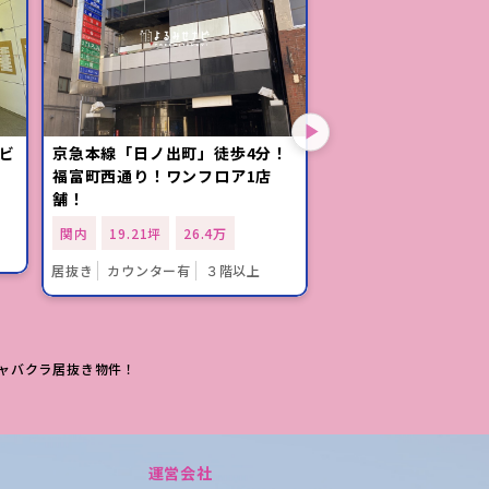
ビ
京急本線「日ノ出町」徒歩4分！
「日ノ出町駅」駅近
福富町西通り！ワンフロア1店
り沿い「日宝ジュビ
舗！
6階のリース店舗物件
関内
19.21坪
26.4万
関内
19.21坪
26
居抜き
カウンター有
３階以上
リース店舗
３階以上
キャバクラ居抜き物件！
運営会社