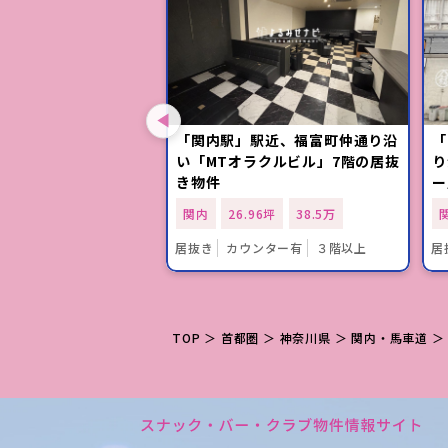
駅」徒歩5分！「サミ
「関内駅」駅近、福富町仲通り沿
「
ル」1階のリース店舗
い「MTオラクルビル」7階の居抜
り
き物件
ー
01坪
79.2万
関内
26.96坪
38.5万
１階
居抜き
カウンター有
３階以上
居
TOP
＞
首都圏
＞
神奈川県
＞
関内・馬車道