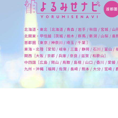
北海道・東北［北海道 / 青森 / 岩手 / 秋田 / 宮城 / 山
北関東・甲信越［茨城 / 栃木 / 群馬 / 新潟 / 山梨 / 
首都圏［東京 / 神奈川 / 埼玉 / 千葉 ］
東海・北陸［愛知 / 岐阜 / 三重 / 静岡 / 石川 / 富山 /
関西［大阪 / 京都 / 兵庫 / 奈良 / 滋賀 / 和歌山］
中四国［広島 / 岡山 / 鳥取 / 島根 / 山口 / 香川 / 愛媛 
九州・沖縄［福岡 / 佐賀 / 長崎 / 熊本 / 大分 / 宮崎 /