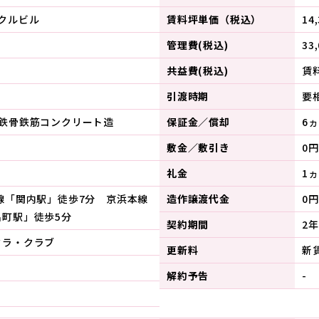
クルビル
賃料坪単価（税込）
14
管理費(税込)
33
共益費(税込)
賃
引渡時期
要
／鉄骨鉄筋コンクリート造
保証金／償却
6ヵ
敷金／敷引き
0円
礼金
1ヵ
線「関内駅」徒歩7分 京浜本線
造作譲渡代金
0円
出町駅」徒歩5分
契約期間
2年
クラ・クラブ
更新料
新
解約予告
-