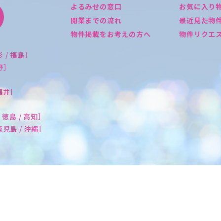
よるみせの窓口
お気に入り
開業までの流れ
最近見た物
物件掲載をお考えの方へ
物件リクエ
形 / 福島］
長野］
 福井］
/ 徳島 / 高知］
 鹿児島 / 沖縄］