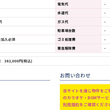
電気代
-
水道代
-
円
ガス代
-
駐車場台数
-
会加入必須
ゴミ処理費
-
害虫駆除費
-
363,000円(税込)
お問い合わせ
当サイトを通じ物件をご
のカラオケ・BGMサー
利用規約
をご確認くださ