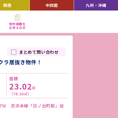
関西
中四国
九州・沖縄
物件掲載を
お考えの方
まとめて問い合わせ
クラ居抜き物件！
面積
23.02
坪
（76.10㎡）
歩7分 京浜本線「日ノ出町駅」徒