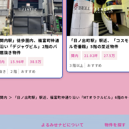
関内駅」徒歩圏内、福富町仲通
「日ノ出町駅」駅近、「コスモ
沿い「デジャヴビル」2階のバ
ル壱番館」5階の至近物件
居抜き物件
関内
21.02坪
27.5万
関内
15.96坪
38.5万
３階以上
おすすめ
抜き
２階
おすすめ
＞
関内
＞ 「日ノ出町駅」駅近、福富町仲通り沿い「MTオラクルビル」6階の
よるみせナビについて
物件を探す