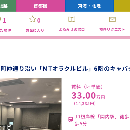
信越
首都圏
東海・北陸
1
0
よるみせの窓口
物件リクエスト
見た物件
お気に入り
町仲通り沿い「MTオラクルビル」6階のキャバ
賃料（坪単価）
33.00
万円
（14,335円）
JR根岸線「関内駅」徒
歩5分