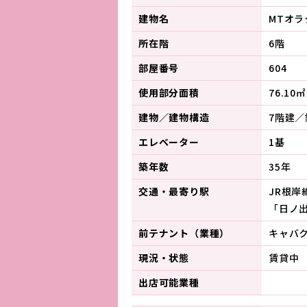
建物名
MTオラ
所在階
6階
部屋番号
604
使用部分面積
76.10㎡
建物／建物構造
7階建
エレベーター
1基
築年数
35年
交通・最寄り駅
JR根岸
「日ノ
前テナント（業種）
キャバ
現況・状態
賃貸中
出店可能業種