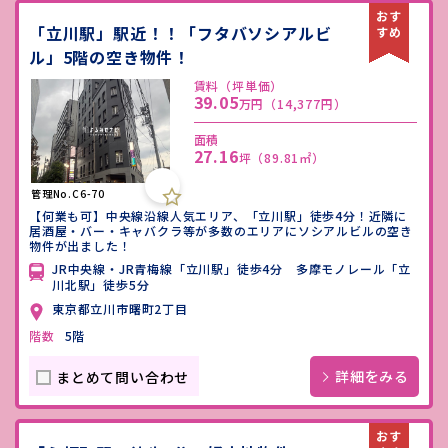
「立川駅」駅近！！「フタバソシアルビ
ル」5階の空き物件！
賃料（坪単価）
39.05
万円
（14,377円）
面積
27.16
坪
（89.81㎡）
管理No.C6-70
【何業も可】中央線沿線人気エリア、「立川駅」徒歩4分！近隣に
居酒屋・バー・キャバクラ等が多数のエリアにソシアルビルの空き
物件が出ました！
JR中央線・JR青梅線「立川駅」徒歩4分 多摩モノレール「立
川北駅」徒歩5分
東京都立川市曙町2丁目
階数
5階
詳細をみる
まとめて問い合わせ