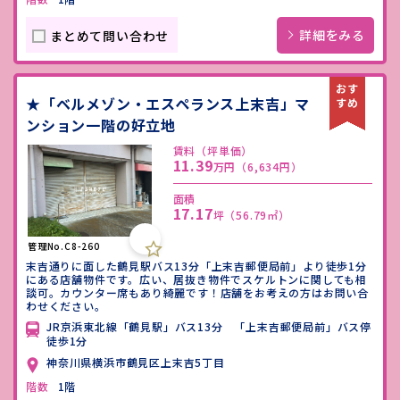
詳細をみる
まとめて問い合わせ
★「ベルメゾン・エスペランス上末吉」マ
ンション一階の好立地
賃料（坪単価）
11.39
万円
（6,634円）
面積
17.17
坪
（56.79㎡）
管理No.C8-260
末吉通りに面した鶴見駅バス13分「上末吉郵便局前」より徒歩1分
にある店舗物件です。広い、居抜き物件でスケルトンに関しても相
談可。カウンター席もあり綺麗です！店舗をお考えの方はお問い合
わせください。
JR京浜東北線「鶴見駅」バス13分 「上末吉郵便局前」バス停
徒歩1分
神奈川県横浜市鶴見区上末吉5丁目
階数
1階