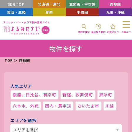
総合TOP
北海道・東北
北関東・甲信越
首都圏
東海・北陸
関西
中四国
九州・沖縄
スナック・バー・クラブ物件情報サイト
メニュー
物件を探す
最近見た物件
お気に入り
物件を探す
TOP
＞
首都圏
人気エリア
銀座、日比谷、有楽町
新宿、歌舞伎町
錦糸町
六本木、外苑
関内・馬車道
さいたま市
川越
エリアを選択