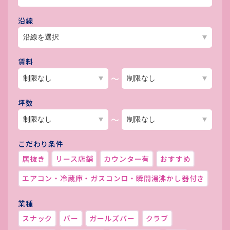
沿線
賃料
～
坪数
～
こだわり条件
居抜き
リース店舗
カウンター有
おすすめ
エアコン・冷蔵庫・ガスコンロ・瞬間湯沸かし器付き
業種
スナック
バー
ガールズバー
クラブ