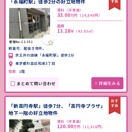
「永福町駅」徒歩2分の好立地物件
賃料（坪単価）
33.00
万円
（24,849円）
面積
13.28
坪
（43.93㎡）
管理No.C2-351
飲食可、居抜き物件。
京王井の頭線「永福町駅」徒歩2分
東京都杉並区和泉3丁目
階数
1階
詳細をみる
まとめて問い合わせ
「新高円寺駅」徒歩7分、「高円寺プラザ」
地下一階の好立地物件
賃料（坪単価）
120.00
万円
（11,016円）