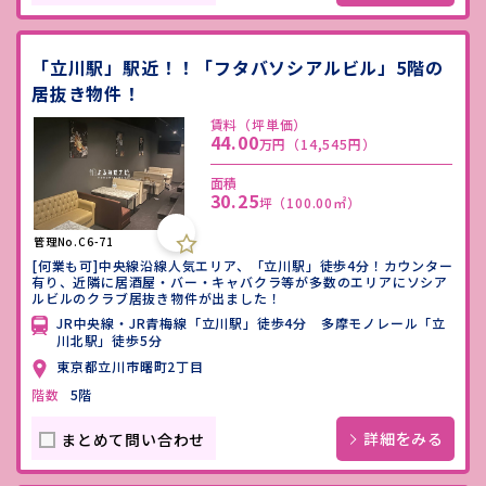
「立川駅」駅近！！「フタバソシアルビル」5階の
居抜き物件！
賃料（坪単価）
44.00
万円
（14,545円）
面積
30.25
坪
（100.00㎡）
管理No.C6-71
[何業も可]中央線沿線人気エリア、「立川駅」徒歩4分！カウンター
有り、近隣に居酒屋・バー・キャバクラ等が多数のエリアにソシア
ルビルのクラブ居抜き物件が出ました！
JR中央線・JR青梅線「立川駅」徒歩4分 多摩モノレール「立
川北駅」徒歩5分
東京都立川市曙町2丁目
階数
5階
詳細をみる
まとめて問い合わせ