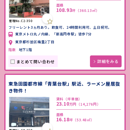
面積
108.93
坪
（360.13㎡）
管理No.C2-350
フリーレント3ヵ月あり。飲食可、24時間利用可、土日祝可。
東京メトロ丸ノ内線、「新高円寺駅」徒歩7分
東京都杉並区梅里2丁目
階数
地下1階
詳細をみる
まとめて問い合わせ
東急田園都市線「青葉台駅」駅近、ラーメン屋居抜
き物件！
賃料（坪単価）
23.10
万円
（14,276円）
面積
16.18
坪
（53.48㎡）