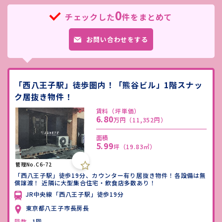
0
チェックした
件をまとめて
お問い合わせをする
「西八王子駅」徒歩圏内！「熊谷ビル」1階スナッ
ク居抜き物件！
賃料（坪単価）
6.80
万円
（11,352円）
面積
5.99
坪
（19.83㎡）
管理No.C6-72
「西八王子駅」徒歩19分、カウンター有り居抜き物件！各設備は無
償譲渡！ 近隣に大型集合住宅・飲食店多数あり！
JR中央線「西八王子駅」徒歩19分
東京都八王子市長房長
階数
1階