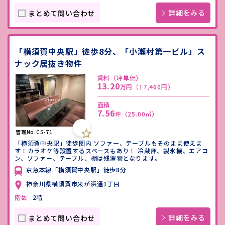
詳細をみる
まとめて問い合わせ
「横須賀中央駅」徒歩8分、「小瀬村第一ビル」ス
ナック居抜き物件
賃料（坪単価）
13.20
万円
（17,460円）
面積
7.56
坪
（25.00㎡）
管理No.C5-71
「横須賀中央駅」徒歩圏内 ソファー、テーブルもそのまま使えま
す！カラオケ等設置するスペースもあり！ 冷蔵庫、製氷機、エアコ
ン、ソファー、テーブル、棚は残置物となります。
京急本線「横須賀中央駅」徒歩8分
神奈川県横須賀市米が浜通1丁目
階数
2階
詳細をみる
まとめて問い合わせ