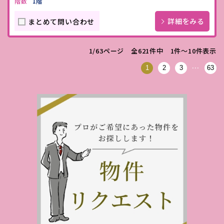
階数
1階
詳細をみる
まとめて問い合わせ
1/63ページ 全621件中 1件〜10件表示
…
1
2
3
63