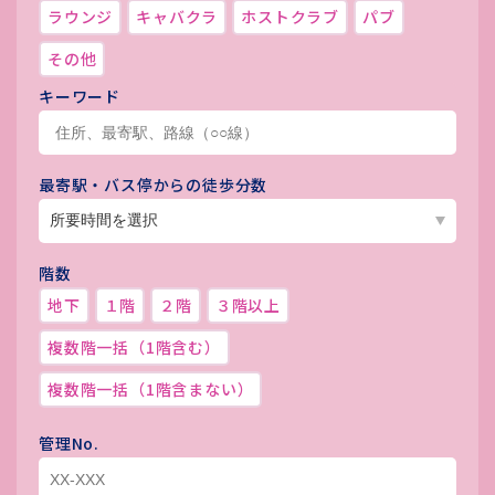
ラウンジ
キャバクラ
ホストクラブ
パブ
その他
キーワード
最寄駅・バス停からの徒歩分数
階数
地下
１階
２階
３階以上
複数階一括（1階含む）
複数階一括（1階含まない）
管理No.