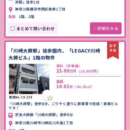
浜駅」徒歩1分
神奈川県横浜市西区南幸1丁目
階数
1階、2階
詳細をみる
まとめて問い合わせ
「川崎大師駅」徒歩圏内、「LEGACY川崎
大師ビル」1階の物件
賃料（坪単価）
23.00
万円
（16,405円）
面積
14.02
坪
（46.38㎡）
管理No.C8-258
「川崎大師駅」徒歩8分、ごりやく通りに新築堂々完成！新築ビル
です！
京急大師線「川崎大師駅」徒歩8分
神奈川県川崎市川崎区川中島1丁目