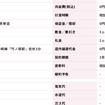
共益費(税込)
0円
引渡時期
相
鉄骨造
保証金／償却
0円
敷金／敷引き
3
礼金
2ヵ
勢崎線「竹ノ塚駅」徒歩2分
造作譲渡代金
0円
契約期間
3年
更新料
相
解約予告
-
電気代
-
水道代
-
ガス代
-