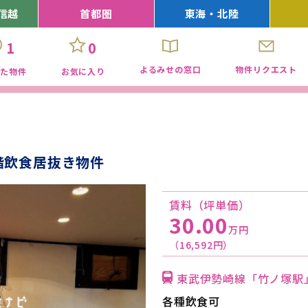
信越
首都圏
東海・北陸
1
0
よるみせの窓口
物件リクエスト
見た物件
お気に入り
階飲食居抜き物件
賃料（坪単価）
30.00
万円
（16,592円）
東武伊勢崎線「竹ノ塚駅
各種飲食可