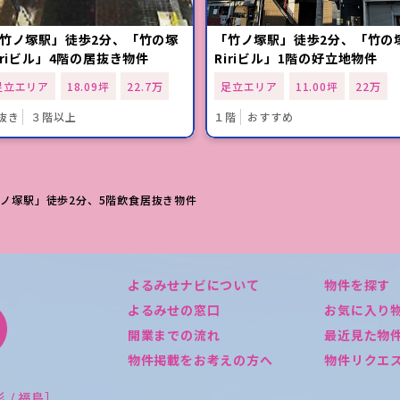
竹ノ塚駅」徒歩2分、「竹の塚
「竹ノ塚駅」徒歩2分、「竹の
iriビル」4階の居抜き物件
Ririビル」1階の好立地物件
足立エリア
18.09坪
22.7万
足立エリア
11.00坪
22万
抜き
３階以上
１階
おすすめ
竹ノ塚駅」徒歩2分、5階飲食居抜き物件
よるみせナビについて
物件を探す
よるみせの窓口
お気に入り
開業までの流れ
最近見た物
物件掲載をお考えの方へ
物件リクエ
形 / 福島］