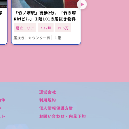
塚
「竹ノ塚駅」徒歩2分、「竹の塚
「竹ノ塚駅」徒歩2
Ririビル」１階101の居抜き物件
Ririビル」居抜き物
足立エリア
7.32坪
19.5万
足立エリア
18.09坪
居抜き
カウンター有
１階
居抜き
３階以上
運営会社
物件
利用規約
件
個人情報保護方針
スト
お問い合わせ・内見予約