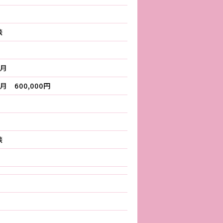
談
ヵ月
月 600,000円
談