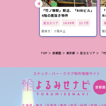
」徒歩3分、「ノーブ
「竹ノ塚駅」駅近、「RIRIビル」
「
3階の好立地物件
4階の居抜き物件
R
17.90坪
21.5万
足立エリア
18.09坪
22.7万
カウンター有
３階以上
居抜き
３階以上
居
TOP
＞
首都圏
＞
東京都
＞
足立エリア
＞ 「
北海道・東北［北海道 / 青森 / 岩手 / 秋田 / 宮城 / 山