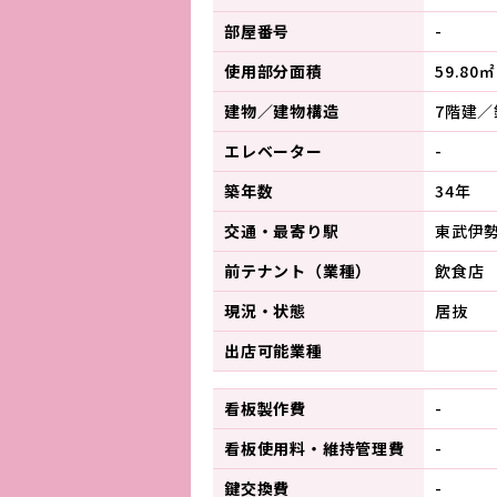
部屋番号
-
使用部分面積
59.80㎡
建物／建物構造
7階建／
エレベーター
-
築年数
34年
交通・最寄り駅
東武伊
前テナント（業種）
飲食店
現況・状態
居抜
出店可能業種
看板製作費
-
看板使用料・
維持管理費
-
鍵交換費
-