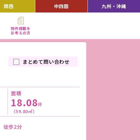
関西
中四国
九州・沖縄
物件掲載を
お考えの方
まとめて問い合わせ
面積
18.08
坪
（59.80㎡）
」徒歩2分