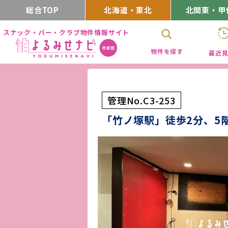
総合TOP
北海道・東北
北関東・甲
スナック・バー・クラブ物件情報サイト
物件を探す
最近
管理No.C3-253
「竹ノ塚駅」徒歩2分、5