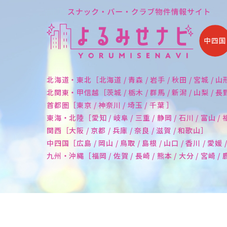
北海道・東北［北海道 / 青森 / 岩手 / 秋田 / 宮城 / 山
北関東・甲信越［茨城 / 栃木 / 群馬 / 新潟 / 山梨 / 
首都圏［東京 / 神奈川 / 埼玉 / 千葉 ］
東海・北陸［愛知 / 岐阜 / 三重 / 静岡 / 石川 / 富山 /
関西［大阪 / 京都 / 兵庫 / 奈良 / 滋賀 / 和歌山］
中四国［広島 / 岡山 / 鳥取 / 島根 / 山口 / 香川 / 愛媛 
九州・沖縄［福岡 / 佐賀 / 長崎 / 熊本 / 大分 / 宮崎 /