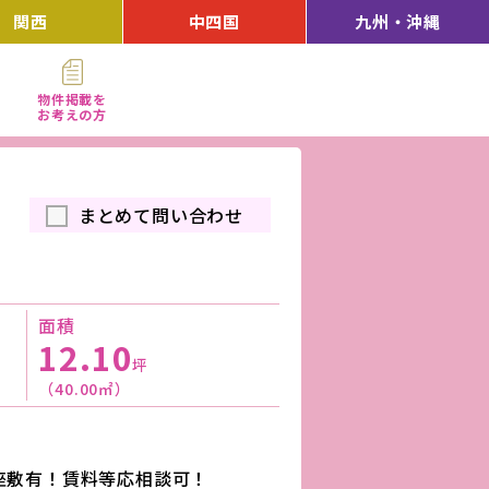
関西
中四国
九州・沖縄
物件掲載を
お考えの方
まとめて問い合わせ
面積
12.10
坪
（40.00㎡）
座敷有！賃料等応相談可！