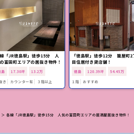
線「JR徳島駅」徒歩15分 人
「徳島駅」徒歩12分 籠屋町2
の富田町エリアの居抜き物件！
目住居付き貸店舗！
徳島
17.30坪
13.2万
徳島
120.39坪
54.45万
抜き
カウンター有
３階以上
１階
おすすめ
島
＞ 各線「JR徳島駅」徒歩15分 人気の富田町エリアの居酒屋居抜き物件！