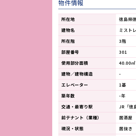
物件情報
所在地
徳島県
建物名
ミスト
所在階
3階
部屋番号
301
使用部分面積
40.00㎡
建物／建物構造
-
エレベーター
1基
築年数
-年
交通・最寄り駅
JR「徳
前テナント（業種）
居酒屋
現況・状態
居抜き