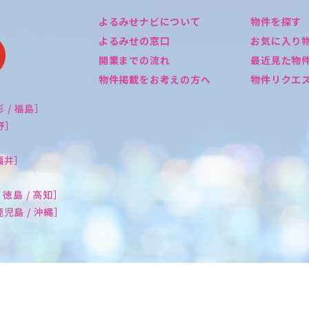
よるみせナビについて
物件を探す
よるみせの窓口
お気に入り
開業までの流れ
最近見た物
物件掲載をお考えの方へ
物件リクエ
形 / 福島］
長野］
 福井］
/ 徳島 / 高知］
 鹿児島 / 沖縄］