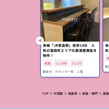
「阿波富田駅」徒歩10
各線「JR徳島駅」徒歩15分 人
各
ジ居抜き物件
気の富田町エリアの居酒屋居抜き
気
物件！
00坪
11万
徳島
12.10坪
12.1万
以上
おすすめ
居
居抜き
カウンター有
２階
TOP
＞
中四国
＞
徳島県
＞
徳島・鳴門
＞
徳