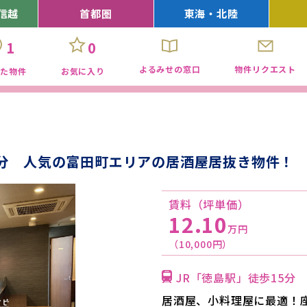
信越
首都圏
東海・北陸
1
0
よるみせの窓口
物件リクエスト
見た物件
お気に入り
5分 人気の富田町エリアの居酒屋居抜き物件！
賃料（坪単価）
12.10
万円
（10,000円）
JR「徳島駅」徒歩15分
居酒屋、小料理屋に最適！