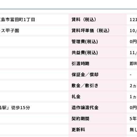
徳島市富田町1丁目
賃料（税込）
12
レス甲子園
賃料坪単価（税込）
10
管理費(税込)
0
共益費(税込)
11
引渡時期
即
保証金／償却
-
敷金／敷引き
2ヵ
礼金
1ヵ
島駅」徒歩15分
造作譲渡代金
0円
契約期間
5年
更新料
無