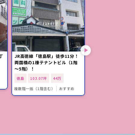
丁
JR高徳線「徳島駅」徒歩11分！
「徳島駅」徒歩12分
両国橋の1棟テナントビル（1階
店街に位置する空き
～5階）！
徳島
23.29坪
16
徳島
103.07坪
44万
１階
おすすめ
複数階一括（1階含む）
おすすめ