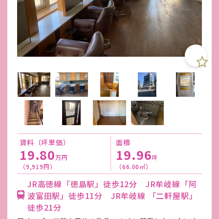
賃料（坪単価）
面積
19.80
19.96
万円
坪
（9,919円）
（66.00㎡）
JR高徳線「徳島駅」徒歩12分 JR牟岐線「阿
波富田駅」徒歩11分 JR牟岐線 「二軒屋駅」
徒歩21分