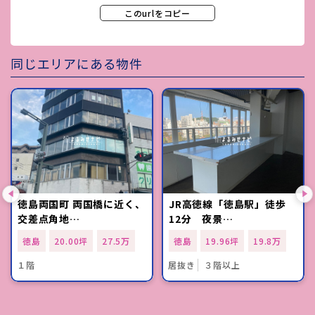
このurlをコピー
同じエリアにある物件
徳島両国町 両国橋に近く、
JR高徳線「徳島駅」徒歩
交差点角地…
12分 夜景…
徳島
20.00坪
27.5万
徳島
19.96坪
19.8万
１階
居抜き
３階以上