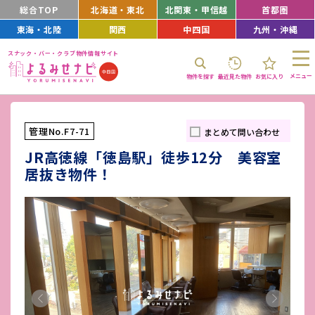
総合TOP
北海道・東北
北関東・甲信越
首都圏
東海・北陸
関西
中四国
九州・沖縄
スナック・バー・クラブ物件情報サイト
メニュー
物件を探す
最近見た物件
お気に入り
管理No.F7-71
まとめて問い合わせ
JR高徳線「徳島駅」徒歩12分 美容室
居抜き物件！