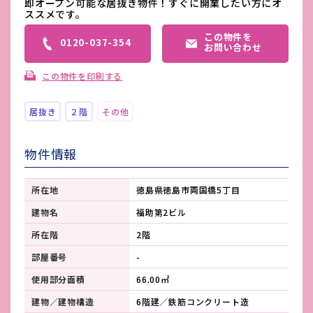
即オープン可能な居抜き物件！すぐに開業したい方にオ
ススメです。
この物件を
0120-037-354
お問い合わせ
この物件を印刷する
居抜き
２階
その他
物件情報
所在地
徳島県徳島市両国橋5丁目
建物名
福助第2ビル
所在階
2階
部屋番号
-
使用部分面積
66.00㎡
建物／建物構造
6階建／鉄筋コンクリート造