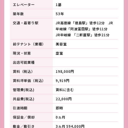
エレベーター
1基
築年数
53年
交通・最寄り駅
JR高徳線「徳島駅」徒歩12分 JR
牟岐線「阿波富田駅」徒歩11分
JR牟岐線 「二軒屋駅」徒歩21分
前テナント（業種）
美容室
現況・状態
空室
出店可能業種
賃料（税込）
198,000円
賃料坪単価（税込）
9,919円
管理費(税込)
賃料に含む
共益費(税込)
22,000円
引渡時期
即時
保証金／償却
0ヵ月
敷金／敷引き
3ヵ月 594,000円