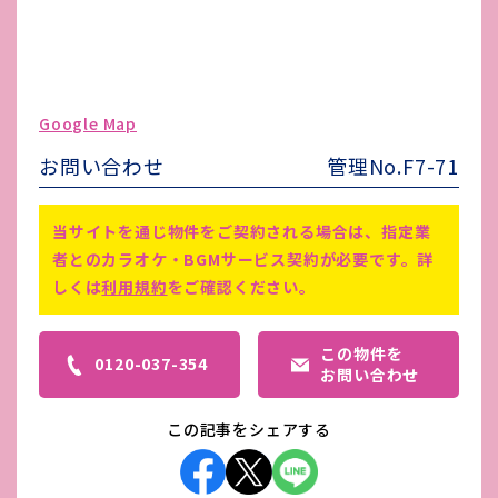
ガス代
-
駐車場台数
無し
ゴミ処理費
-
Google Map
害虫駆除費
-
お問い合わせ
管理No.F7-71
備考
-
当サイトを通じ物件をご契約される場合は、指定業
者とのカラオケ・BGMサービス契約が必要です。詳
しくは
利用規約
をご確認ください。
この物件を
0120-037-354
お問い合わせ
この記事をシェアする