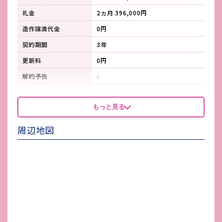
礼金
2ヵ月 396,000円
造作譲渡代金
0円
契約期間
3年
更新料
0円
解約予告
-
看板製作費
-
もっと見る
看板使用料・
-
維持管理費
周辺地図
鍵交換費
-
店舗保険加入
必須
賃貸保証会社加入
必須
その他 業者指定項目
-
電気代
-
水道代
-