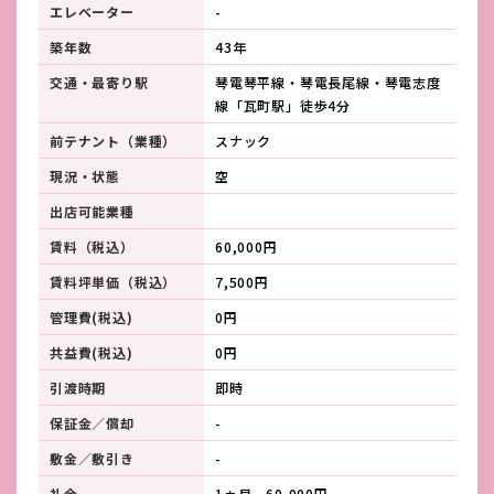
エレベーター
-
築年数
43年
交通・最寄り駅
琴電琴平線・琴電長尾線・琴電志度
線「瓦町駅」徒歩4分
前テナント（業種）
スナック
現況・状態
空
出店可能業種
賃料（税込）
60,000円
賃料坪単価（税込）
7,500円
管理費(税込)
0円
共益費(税込)
0円
引渡時期
即時
保証金／償却
-
敷金／敷引き
-
礼金
1ヵ月 60,000円