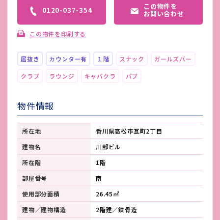
この物件を
0120-037-354
お問い合わせ
この物件を印刷する
居抜き
カウンター有
１階
スナック
ガールズバー
クラブ
ラウンジ
キャバクラ
パブ
物件情報
所在地
香川県高松市瓦町2丁目
建物名
川部ビル
所在階
1階
部屋番号
南
使用部分面積
26.45㎡
建物／建物構造
2階建／鉄骨造