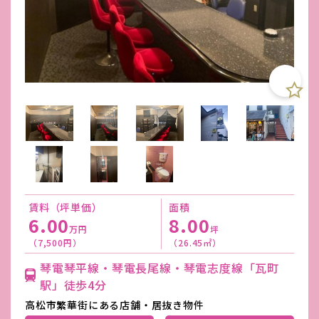
賃料（坪単価）
面積
6.00
8.00
万円
坪
（7,500円）
（26.45㎡）
琴電琴平線・琴電長尾線・琴電志度線「瓦町
駅」徒歩4分
高松市繁華街にある店舗・居抜き物件