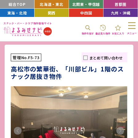
総合TOP
北海道・東北
北関東・甲信越
首都圏
東海・北陸
関西
中四国
九州・沖縄
スナック・バー・クラブ物件情報サイト
メニュー
物件を探す
最近見た物件
お気に入り
管理No.F5-73
まとめて問い合わせ
高松市の繁華街、「川部ビル」1階のス
ナック居抜き物件