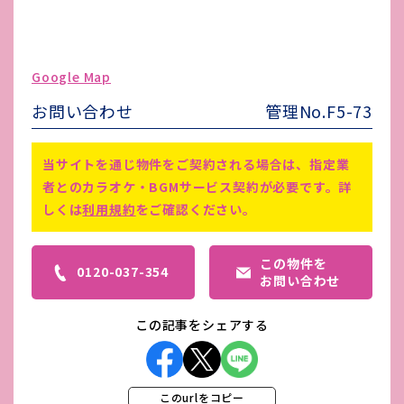
ガス代
-
駐車場台数
-
ゴミ処理費
-
Google Map
害虫駆除費
-
お問い合わせ
管理No.F5-73
備考
-
当サイトを通じ物件をご契約される場合は、指定業
者とのカラオケ・BGMサービス契約が必要です。詳
しくは
利用規約
をご確認ください。
この物件を
0120-037-354
お問い合わせ
この記事をシェアする
このurlをコピー