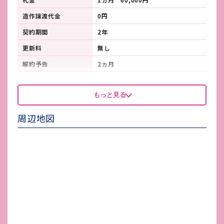
造作譲渡代金
0円
契約期間
2年
更新料
無し
解約予告
2ヵ月
看板製作費
-
もっと見る
看板使用料・
-
維持管理費
周辺地図
鍵交換費
-
店舗保険加入
-
賃貸保証会社加入
必須
その他 業者指定項目
-
電気代
-
水道代
-