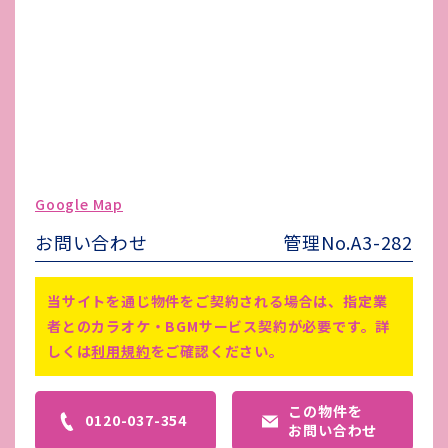
その他 業者指定項目
-
電気代
-
水道代
-
ガス代
-
駐車場台数
無し
ゴミ処理費
-
Google Map
害虫駆除費
-
お問い合わせ
管理No.A3-282
2026年8月末までフリーレント／壁
備考
紙・絨毯交換／エアコン交換予定
当サイトを通じ物件をご契約される場合は、指定業
風俗営業不可
者とのカラオケ・BGMサービス契約が必要です。詳
しくは
利用規約
をご確認ください。
この物件を
0120-037-354
お問い合わせ