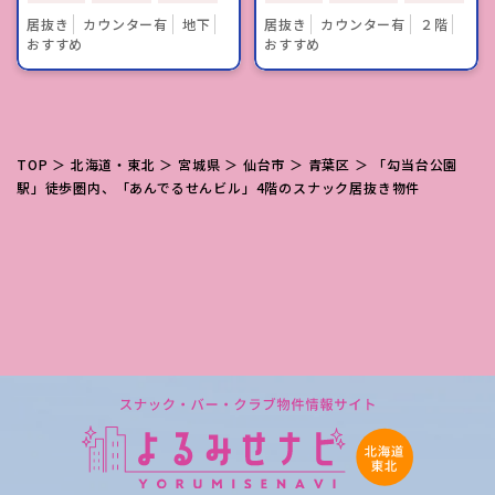
居抜き
カウンター有
地下
居抜き
カウンター有
２階
おすすめ
おすすめ
TOP
＞
北海道・東北
＞
宮城県
＞
仙台市
＞
青葉区
＞ 「勾当台公園
駅」徒歩圏内、「あんでるせんビル」4階のスナック居抜き物件