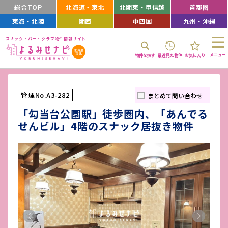
総合TOP
北海道・東北
北関東・甲信越
首都圏
東海・北陸
関西
中四国
九州・沖縄
スナック・バー・クラブ物件情報サイト
メニュー
物件を探す
最近見た物件
お気に入り
管理No.A3-282
まとめて問い合わせ
「勾当台公園駅」徒歩圏内、「あんでる
せんビル」4階のスナック居抜き物件