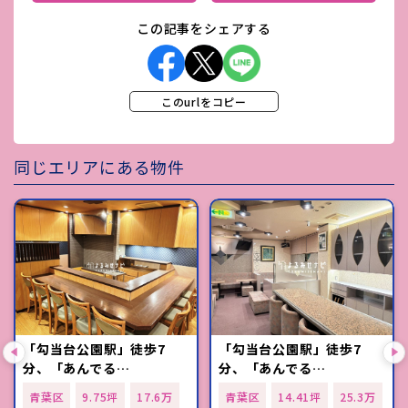
この記事をシェアする
このurlをコピー
同じエリアにある物件
「勾当台公園駅」徒歩7
「勾当台公園駅」徒歩7
分、「あんでる…
分、「あんでる…
青葉区
9.75坪
17.6万
青葉区
14.41坪
25.3万