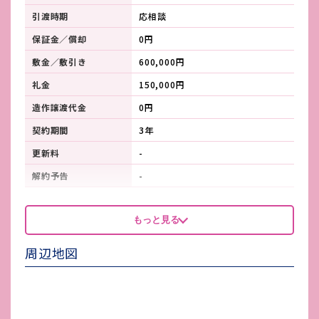
引渡時期
応相談
保証金／償却
0円
敷金／敷引き
600,000円
礼金
150,000円
造作譲渡代金
0円
契約期間
3年
更新料
-
解約予告
-
看板製作費
-
もっと見る
看板使用料・
-
維持管理費
周辺地図
鍵交換費
-
店舗保険加入
火災保険要加入
賃貸保証会社加入
必須