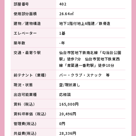
部屋番号
402
使用部分面積
26.64㎡
建物／建物構造
地下1階付地上6階建／鉄骨造
エレベーター
1基
築年数
-年
交通・最寄り駅
仙台市営地下鉄南北線「勾当台公園
駅」徒歩7分 仙台市営地下鉄東西
線「青葉通一番町駅」徒歩10分
前テナント（業種）
バー・クラブ・スナック 等
現況・状態
空/現状渡し
出店可能業種
応相談
賃料（税込）
165,000円
賃料坪単価（税込）
20,496円
管理費(税込)
0円
共益費(税込)
28,336円