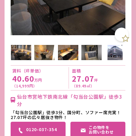
賃料（坪単価）
面積
40.60
27.07
万円
坪
（14,999円）
（89.49㎡）
仙台市営地下鉄南北線「勾当台公園駅」徒歩3
分
「勾当台公園駅」徒歩3分、国分町、ソファー席充実！
27.07坪の広々居抜き物件！
この物件を
0120-037-354
お問い合わせ