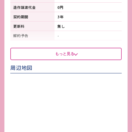
造作譲渡代金
0円
契約期間
3年
更新料
無し
解約予告
-
看板製作費
-
もっと見る
看板使用料・
-
維持管理費
周辺地図
鍵交換費
-
店舗保険加入
要確認
賃貸保証会社加入
要確認
その他 業者指定項目
-
電気代
-
水道代
-
ガス代
-