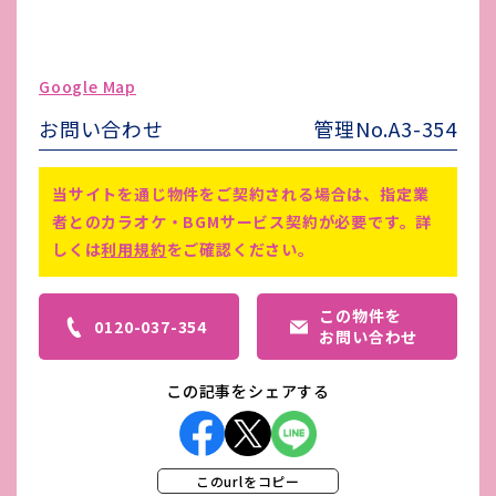
駐車場台数
無し
ゴミ処理費
-
Google Map
害虫駆除費
-
お問い合わせ
管理No.A3-354
仲介手数料賃料1ヵ月分あり／造作
譲渡代金：応相談
備考
当サイトを通じ物件をご契約される場合は、指定業
鍵交換代や町内会費などその他費用
者とのカラオケ・BGMサービス契約が必要です。詳
がかかる場合がございます。
しくは
利用規約
をご確認ください。
この物件を
0120-037-354
お問い合わせ
この記事をシェアする
このurlをコピー