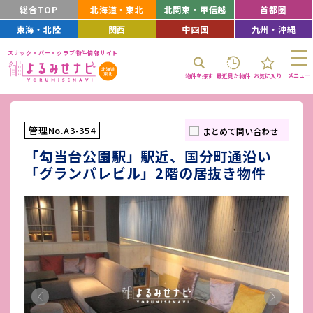
総合TOP
北海道・東北
北関東・甲信越
首都圏
東海・北陸
関西
中四国
九州・沖縄
スナック・バー・クラブ物件情報サイト
メニュー
物件を探す
最近見た物件
お気に入り
管理No.A3-354
まとめて問い合わせ
「勾当台公園駅」駅近、国分町通沿い
「グランパレビル」2階の居抜き物件