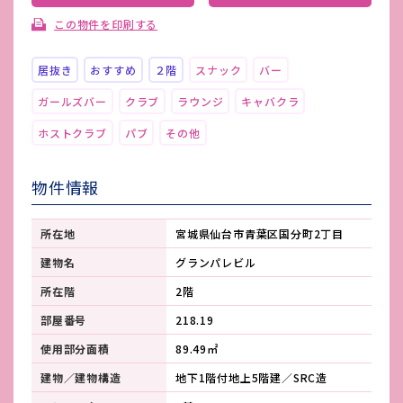
この物件を印刷する
居抜き
おすすめ
２階
スナック
バー
ガールズバー
クラブ
ラウンジ
キャバクラ
ホストクラブ
パブ
その他
物件情報
所在地
宮城県仙台市青葉区国分町2丁目
建物名
グランパレビル
所在階
2階
部屋番号
218.19
使用部分面積
89.49㎡
建物／建物構造
地下1階付地上5階建／SRC造