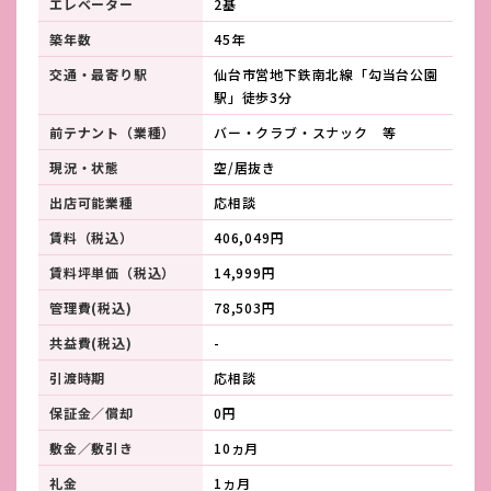
エレベーター
2基
築年数
45年
交通・最寄り駅
仙台市営地下鉄南北線「勾当台公園
駅」徒歩3分
前テナント（業種）
バー・クラブ・スナック 等
現況・状態
空/居抜き
出店可能業種
応相談
賃料（税込）
406,049円
賃料坪単価（税込）
14,999円
管理費(税込)
78,503円
共益費(税込)
-
引渡時期
応相談
保証金／償却
0円
敷金／敷引き
10ヵ月
礼金
1ヵ月