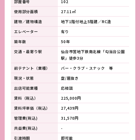
部屋番号
102
使用部分面積
27.11㎡
建物／建物構造
地下1階付地上5階建／RC造
エレベーター
有り
築年数
50年
交通・最寄り駅
仙台市営地下鉄南北線「勾当台公園
駅」徒歩3分
前テナント（業種）
バー・クラブ・スナック 等
現況・状態
空/居抜き
出店可能業種
応相談
賃料（税込）
225,000円
賃料坪単価（税込）
27,439円
管理費(税込)
31,570円
共益費(税込)
-
引渡時期
即可能