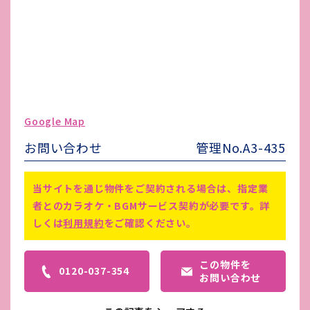
電気代
-
水道代
-
ガス代
-
駐車場台数
無し
ゴミ処理費
-
Google Map
害虫駆除費
-
お問い合わせ
管理No.A3-435
仲介手数料賃料1ヵ月分あり／初回
保証料：257,070円(一時金)／電気
当サイトを通じ物件をご契約される場合は、指定業
温水器設置予定
備考
者とのカラオケ・BGMサービス契約が必要です。詳
ガールズバー・パブはNGです。／
しくは
利用規約
をご確認ください。
鍵交換代や町内会費などその他費用
がかかる場合がございます。
この物件を
0120-037-354
お問い合わせ