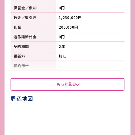
保証金／償却
0円
敷金／敷引き
1,230,000円
礼金
205,000円
造作譲渡代金
0円
契約期間
2年
更新料
無し
解約予告
-
看板製作費
-
もっと見る
看板使用料・
-
維持管理費
周辺地図
鍵交換費
-
店舗保険加入
要確認
賃貸保証会社加入
要確認
その他 業者指定項目
-