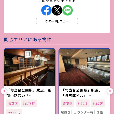
この記事をシェアする
このurlをコピー
同じエリアにある物件
「勾当台公園駅」駅近、稲
「勾当台公園駅」駅近、
荷小路沿い「…
「与五郎ビル」…
青葉区
16.75坪
青葉区
6.90坪
9.87万
居抜き
カウンター有
２階
22.11万