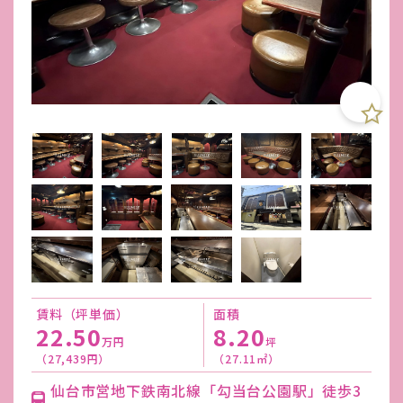
賃料（坪単価）
面積
22.50
8.20
万円
坪
（27,439円）
（27.11㎡）
仙台市営地下鉄南北線「勾当台公園駅」徒歩3