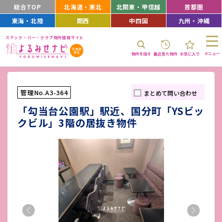
総合TOP
北海道・東北
北関東・甲信越
首都圏
東海・北陸
関西
中四国
九州・沖縄
スナック・バー・クラブ物件情報サイト
メニュー
物件を探す
最近見た物件
お気に入り
管理No.A3-364
まとめて問い合わせ
「勾当台公園駅」駅近、国分町「YSビッ
クビル」3階の居抜き物件