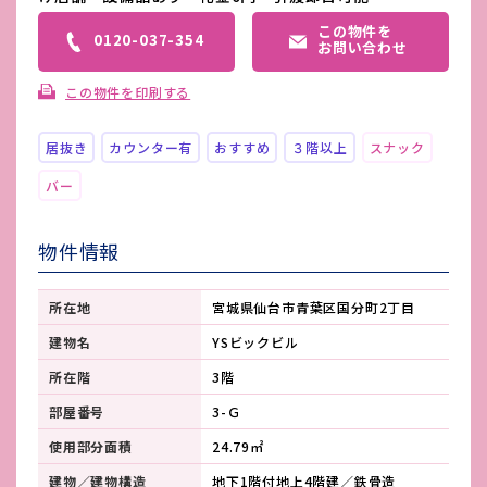
この物件を
0120-037-354
お問い合わせ
この物件を印刷する
居抜き
カウンター有
おすすめ
３階以上
スナック
バー
物件情報
所在地
宮城県仙台市青葉区国分町2丁目
建物名
YSビックビル
所在階
3階
部屋番号
3-Ｇ
使用部分面積
24.79㎡
建物／建物構造
地下1階付地上4階建／鉄骨造