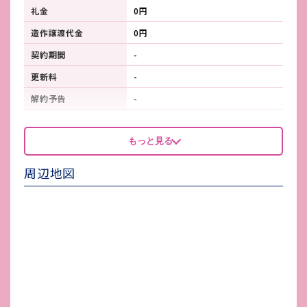
礼金
0円
造作譲渡代金
0円
契約期間
-
更新料
-
解約予告
-
看板製作費
-
もっと見る
看板使用料・
-
維持管理費
周辺地図
鍵交換費
-
店舗保険加入
火災保険要加入：30,800円
賃貸保証会社加入
必須
その他 業者指定項目
賃貸保証会社：アーク株式会社
電気代
-
水道代
公営