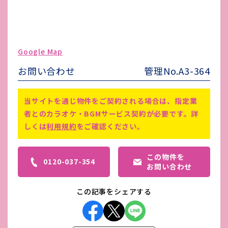
ガス代
都市
駐車場台数
無し
ゴミ処理費
-
Google Map
害虫駆除費
-
お問い合わせ
管理No.A3-364
仲介手数料賃料1ヵ月分あり／ペッ
ト・事務所：不可／法人：可
備考
当サイトを通じ物件をご契約される場合は、指定業
鍵交換代や町内会費などその他費用
者とのカラオケ・BGMサービス契約が必要です。詳
がかかる場合がございます。
しくは
利用規約
をご確認ください。
この物件を
0120-037-354
お問い合わせ
この記事をシェアする