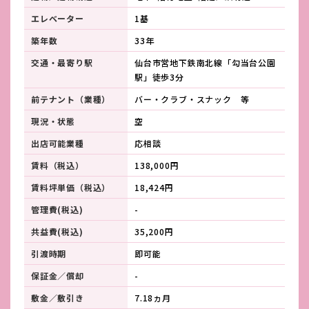
エレベーター
1基
築年数
33年
交通・最寄り駅
仙台市営地下鉄南北線「勾当台公園
駅」徒歩3分
前テナント（業種）
バー・クラブ・スナック 等
現況・状態
空
出店可能業種
応相談
賃料（税込）
138,000円
賃料坪単価（税込）
18,424円
管理費(税込)
-
共益費(税込)
35,200円
引渡時期
即可能
保証金／償却
-
敷金／敷引き
7.18ヵ月