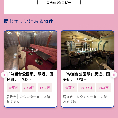
このurlをコピー
同じエリアにある物件
「勾当台公園駅」駅近、国
「勾当台公園駅」駅近、国
分町、「YS…
分町、「YS…
青葉区
7.50坪
13.8万
青葉区
10.37坪
19.5万
居抜き
カウンター有
２階
居抜き
カウンター有
２階
おすすめ
おすすめ