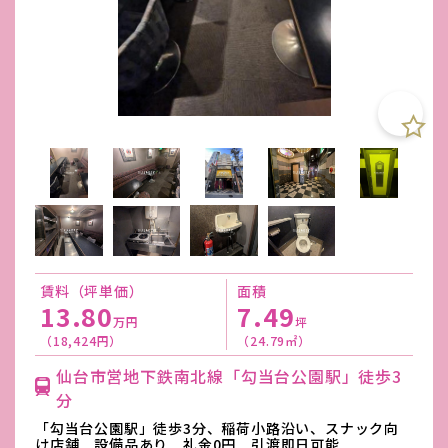
賃料（坪単価）
面積
13.80
7.49
万円
坪
（18,424円）
（24.79㎡）
仙台市営地下鉄南北線「勾当台公園駅」徒歩3
分
「勾当台公園駅」徒歩3分、稲荷小路沿い、スナック向
け店舗 設備品あり 礼金0円 引渡即日可能