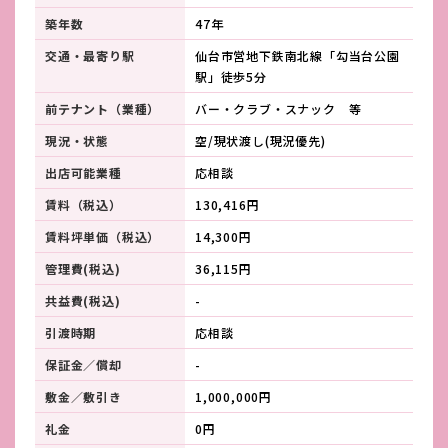
築年数
47年
交通・最寄り駅
仙台市営地下鉄南北線「勾当台公園
駅」徒歩5分
前テナント（業種）
バー・クラブ・スナック 等
現況・状態
空/現状渡し(現況優先)
出店可能業種
応相談
賃料（税込）
130,416円
賃料坪単価（税込）
14,300円
管理費(税込)
36,115円
共益費(税込)
-
引渡時期
応相談
保証金／償却
-
敷金／敷引き
1,000,000円
礼金
0円