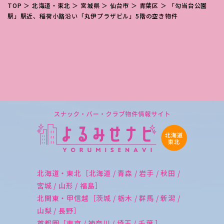
TOP
＞
北海道・東北
＞
宮城県
＞
仙台市
＞
青葉区
＞ 「勾当台公園
駅」駅近、稲荷小路沿い「丸伊プラザビル」5階の空き物件
北海道・東北［北海道 / 青森 / 岩手 / 秋田 /
宮城 / 山形 / 福島］
北関東・甲信越［茨城 / 栃木 / 群馬 / 新潟 /
山梨 / 長野］
首都圏［東京 / 神奈川 / 埼玉 / 千葉 ］