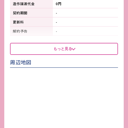
造作譲渡代金
0円
契約期間
-
更新料
-
解約予告
-
看板製作費
-
もっと見る
看板使用料・
-
維持管理費
周辺地図
鍵交換費
-
店舗保険加入
火災保険要加入
賃貸保証会社加入
要確認
その他 業者指定項目
-
電気代
-
水道代
-
ガス代
-