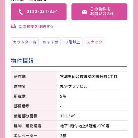
この物件を
0120-037-354
お問い合わせ
この物件を印刷する
カウンター有
おすすめ
３階以上
スナック
物件情報
所在地
宮城県仙台市青葉区国分町2丁目
建物名
丸伊プラザビル
所在階
5階
部屋番号
-
使用部分面積
30.15㎡
建物／建物構造
地下1階付地上6階建／RC造
エレベーター
2基