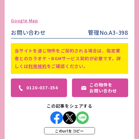
駐車場台数
無し
ゴミ処理費
-
Google Map
害虫駆除費
-
お問い合わせ
管理No.A3-398
仲介手数料賃料1ヵ月分あり／町内
会費：1,000円
備考
当サイトを通じ物件をご契約される場合は、指定業
鍵交換代やその他費用がかかる場合
者とのカラオケ・BGMサービス契約が必要です。詳
がございます。
しくは
利用規約
をご確認ください。
この物件を
0120-037-354
お問い合わせ
この記事をシェアする
このurlをコピー