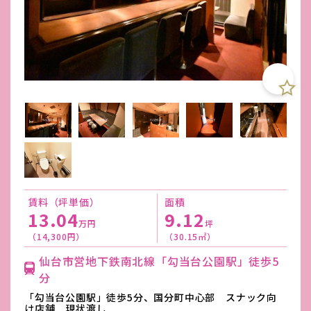
賃料（坪単価）
面積
13.04
9.12
万円
坪
（14,300円）
（30.15㎡）
仙台市営地下鉄南北線「勾当台公園駅」徒歩5
分
「勾当台公園駅」徒歩5分、国分町中心部 スナック向
け店舗 現状渡し