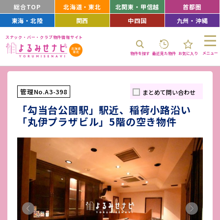
総合TOP
北海道・東北
北関東・甲信越
首都圏
東海・北陸
関西
中四国
九州・沖縄
スナック・バー・クラブ物件情報サイト
メニュー
物件を探す
最近見た物件
お気に入り
管理No.A3-398
まとめて問い合わせ
「勾当台公園駅」駅近、稲荷小路沿い
「丸伊プラザビル」5階の空き物件