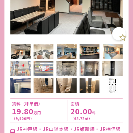
賃料（坪単価）
面積
19.80
20.00
万円
坪
（9,900円）
（65.72㎡）
JR神戸線・JR山陽本線・JR姫新線・JR播但線