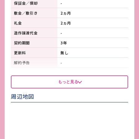
保証金／償却
-
敷金／敷引き
2ヵ月
礼金
2ヵ月
造作譲渡代金
-
契約期間
3年
更新料
無し
解約予告
-
看板製作費
-
もっと見る
看板使用料・
-
維持管理費
周辺地図
鍵交換費
-
店舗保険加入
-
賃貸保証会社加入
加入要 （初回100%、更新20,000
円/年）