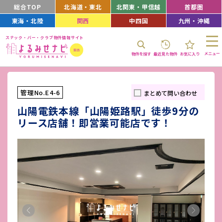
総合TOP
北海道・東北
北関東・甲信越
首都圏
東海・北陸
関西
中四国
九州・沖縄
スナック・バー・クラブ物件情報サイト
メニュー
物件を探す
最近見た物件
お気に入り
管理No.E4-6
まとめて問い合わせ
山陽電鉄本線「山陽姫路駅」徒歩9分の
リース店舗！即営業可能店です！