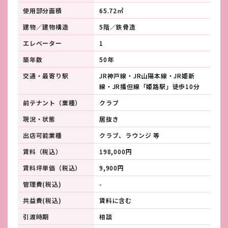
使用部分面積
65.72㎡
建物／建物構造
5階／鉄骨造
エレベーター
1
築年数
50年
交通・最寄り駅
JR神戸線・JR山陽本線・JR姫新
線・JR播但線「姫路駅」徒歩10分
前テナント（業種）
クラブ
現況・状態
居抜き
出店可能業種
クラブ、ラウンジ 等
賃料（税込）
198,000円
賃料坪単価（税込）
9,900円
管理費(税込)
-
共益費(税込)
賃料に含む
引渡時期
相談