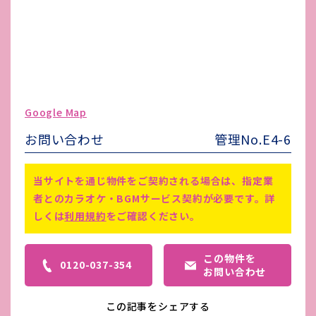
その他 業者指定項目
-
電気代
-
水道代
-
ガス代
-
駐車場台数
-
Google Map
ゴミ処理費
-
お問い合わせ
管理No.E4-6
害虫駆除費
-
・引落送金手数料440円（税込）/
当サイトを通じ物件をご契約される場合は、指定業
月
備考
者とのカラオケ・BGMサービス契約が必要です。詳
・間取り図と現況が異なる場合は現
しくは
利用規約
をご確認ください。
況を優先します。
この物件を
0120-037-354
お問い合わせ
この記事をシェアする