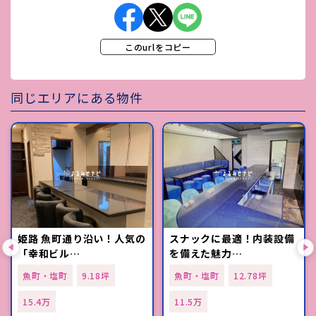
このurlをコピー
同じエリアにある物件
姫路 魚町通り沿い！人気の
スナックに最適！内装設備
「幸和ビル…
を備えた魅力…
魚町・塩町
9.18坪
魚町・塩町
12.78坪
15.4万
11.5万