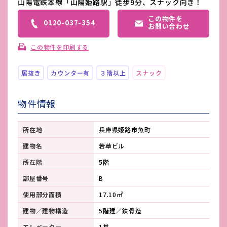
山陽電鉄本線「山陽姫路駅」徒歩9分、スナック向き！
この物件を
0120-037-354
お問い合わせ
この物件を印刷する
居抜き
カウンター有
３階以上
スナック
物件情報
所在地
兵庫県姫路市魚町
建物名
若草ビル
所在階
5階
部屋番号
B
使用部分面積
17.10㎡
建物／建物構造
5階建／鉄骨造
エレベーター
1基