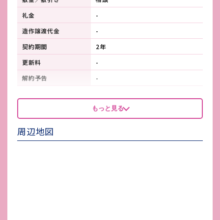
礼金
-
造作譲渡代金
-
契約期間
2年
更新料
-
解約予告
-
看板製作費
-
もっと見る
看板使用料・
-
維持管理費
周辺地図
鍵交換費
-
店舗保険加入
-
賃貸保証会社加入
-
その他 業者指定項目
-
電気代
-