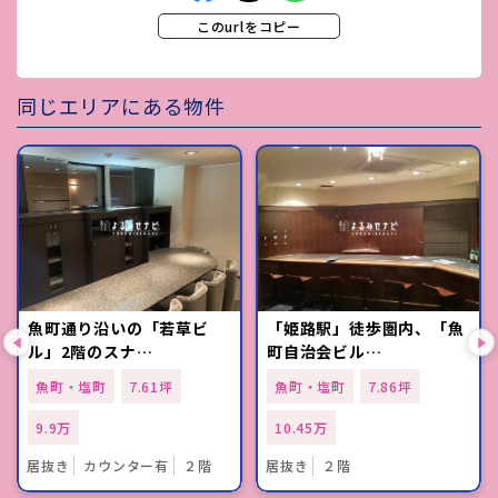
このurlをコピー
同じエリアにある物件
魚町通り沿いの「若草ビ
「姫路駅」徒歩圏内、「魚
ル」2階のスナ…
町自治会ビル…
魚町・塩町
7.61坪
魚町・塩町
7.86坪
9.9万
10.45万
居抜き
カウンター有
２階
居抜き
２階