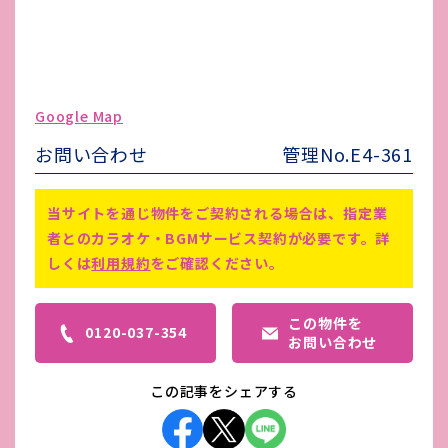
水道代
-
ガス代
-
駐車場台数
-
ゴミ処理費
-
Google Map
害虫駆除費
-
お問い合わせ
管理No.E4-361
備考
-
当サイトを通じ物件をご契約される場合は、指定業
者とのカラオケ・BGMサービス契約が必要です。詳
しくは
利用規約
をご確認ください。
この物件を
0120-037-354
お問い合わせ
この記事をシェアする