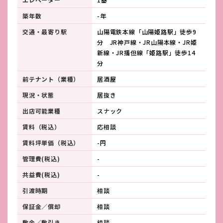
築年数
-年
交通・最寄り駅
山陽電鉄本線「山陽姫路駅」徒歩9
分 JR神戸線・JR山陽本線・JR姫
新線・JR播但線「姫路駅」徒歩14
分
前テナント（業種）
居酒屋
現況・状態
居抜き
出店可能業種
スナック
賃料（税込）
応相談
賃料坪単価（税込）
-円
管理費(税込)
-
共益費(税込)
-
引渡時期
相談
保証金／償却
相談
敷金／敷引き
相談