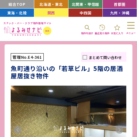
総合TOP
北海道・東北
北関東・甲信越
首都圏
東海・北陸
関西
中四国
九州・沖縄
スナック・バー・クラブ物件情報サイト
メニュー
物件を探す
最近見た物件
お気に入り
管理No.E4-361
まとめて問い合わせ
魚町通り沿いの「若草ビル」5階の居酒
屋居抜き物件