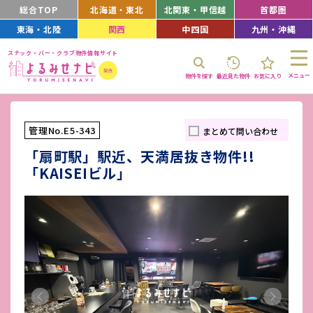
総合TOP
北海道・東北
北関東・甲信越
首都圏
東海・北陸
関西
中四国
九州・沖縄
スナック・バー・クラブ物件情報サイト
メニュー
物件を探す
最近見た物件
お気に入り
管理No.E5-343
まとめて問い合わせ
「扇町駅」駅近、天満居抜き物件!!
「KAISEIビル」