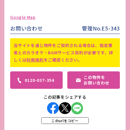
駐車場台数
-
Google Map
ゴミ処理費
-
お問い合わせ
管理No.E5-343
害虫駆除費
-
敷金相談、礼金2ヵ月、家賃保証会
備考
当サイトを通じ物件をご契約される場合は、指定業
社1ヵ月分、仲介手数料1ヵ月分
者とのカラオケ・BGMサービス契約が必要です。詳
しくは
利用規約
をご確認ください。
この物件を
0120-037-354
お問い合わせ
この記事をシェアする
このurlをコピー