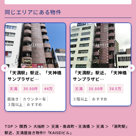
同じエリアにある物件
「天満駅」駅近、「天神橋
「天満駅」駅近、「天神橋
サンプラザビ…
サンプラザビ…
天満
30.00坪
44万
天満
30.00坪
38.5万
居抜き
カウンター有
３階以上
おすすめ
３階以上
おすすめ
TOP
＞
関西
＞
大阪府
＞
天満・南森町・天満橋
＞
天満
＞ 「扇町駅」
駅近、天満居抜き物件!!「KAISEIビル」