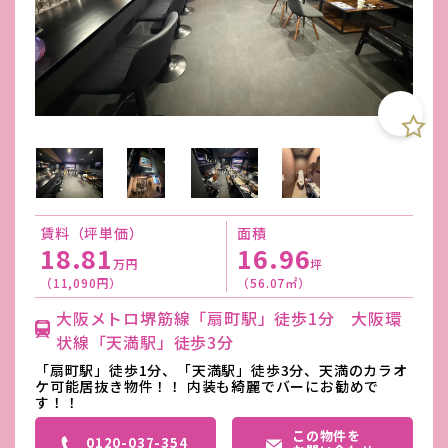
賃料（坪単価）
面積
18.81
16.96
万円
坪
（11,090円）
（56.07㎡）
大阪メトロ堺筋線「扇町駅」徒歩1分 大阪環
状線「天満駅」徒歩3分
「扇町駅」徒歩1分、「天満駅」徒歩3分、天満のカラオ
ケ可能居抜き物件！！ 内装も綺麗でバーにお勧めで
す！！
この物件を
0120-037-354