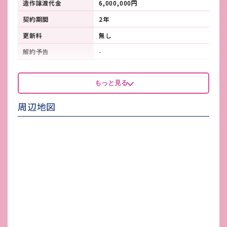
造作譲渡代金
6,000,000円
契約期間
2年
更新料
無し
解約予告
-
看板製作費
-
もっと見る
看板使用料・
-
維持管理費
周辺地図
鍵交換費
家賃保証会社
店舗保険加入
火災保険加入必須
賃貸保証会社加入
-
その他 業者指定項目
-
電気代
6,848円（税込）/使⽤料は別途検
針請求
水道代
-
ガス代
-