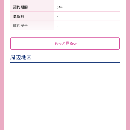
契約期間
5年
更新料
-
解約予告
-
看板製作費
-
もっと見る
看板使用料・
-
維持管理費
周辺地図
鍵交換費
-
店舗保険加入
要 3～8万円 /2年
賃貸保証会社加入
要 ジェイリース
その他 業者指定項目
-
電気代
実費
水道代
実費
ガス代
実費
駐車場台数
無し