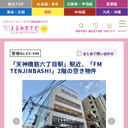
総合TOP
北海道・東北
北関東・甲信越
首都圏
東海・北陸
関西
中四国
九州・沖縄
スナック・バー・クラブ物件情報サイト
メニュー
物件を探す
最近見た物件
お気に入り
管理No.E5-448
まとめて問い合わせ
「天神橋筋六丁目駅」駅近、「FM
TENJINBASHI」2階の空き物件