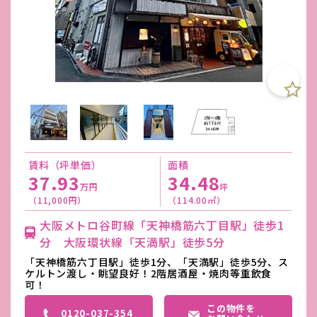
賃料（坪単価）
面積
37.93
34.48
万円
坪
（11,000円）
（114.00㎡）
大阪メトロ谷町線「天神橋筋六丁目駅」徒歩1
分 大阪環状線「天満駅」徒歩5分
「天神橋筋六丁目駅」徒歩1分、「天満駅」徒歩5分、ス
ケルトン渡し・眺望良好！2階居酒屋・焼肉等重飲食
可！
この物件を
0120-037-354