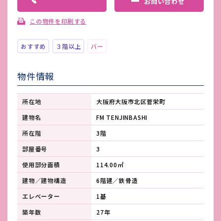
お問い合わせ
この物件を印刷する
おすすめ
３階以上
バー
物件情報
所在地
大阪府大阪市北区菅栄町
建物名
FM TENJINBASHI
所在階
3階
部屋番号
3
使用部分面積
114.00㎡
建物／建物構造
6階建／鉄骨造
エレベーター
1基
築年数
27年