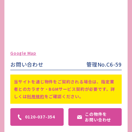
その他 業者指定項目
-
電気代
-
水道代
-
ガス代
-
駐車場台数
-
ゴミ処理費
-
Google Map
害虫駆除費
-
お問い合わせ
管理No.C6-59
退出時ルームクリーニング代は借主
備考
負担となります。
当サイトを通じ物件をご契約される場合は、指定業
者とのカラオケ・BGMサービス契約が必要です。詳
しくは
利用規約
をご確認ください。
この物件を
0120-037-354
お問い合わせ