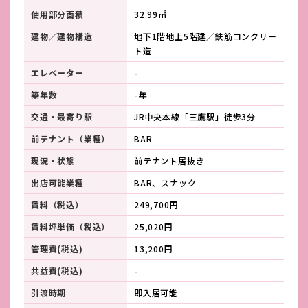
使用部分面積
32.99㎡
建物／建物構造
地下1階地上5階建／鉄筋コンクリー
ト造
エレベーター
-
築年数
-年
交通・最寄り駅
JR中央本線「三鷹駅」徒歩3分
前テナント（業種）
BAR
現況・状態
前テナント居抜き
出店可能業種
BAR、スナック
賃料（税込）
249,700円
賃料坪単価（税込）
25,020円
管理費(税込)
13,200円
共益費(税込)
-
引渡時期
即入居可能