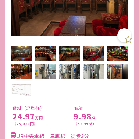
賃料（坪単価）
面積
24.97
9.98
万円
坪
（25,020円）
（32.99㎡）
JR中央本線「三鷹駅」徒歩3分