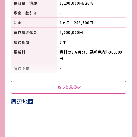
保証金／償却
1,200,000円/20%
敷金／敷引き
-
礼金
1ヵ月 249,700円
造作譲渡代金
5,000,000円
契約期間
3年
更新料
賃料の1ヵ月分、更新手続料30,000
円
解約予告
-
看板製作費
-
もっと見る
看板使用料・
-
維持管理費
周辺地図
鍵交換費
-
店舗保険加入
指定火災保険加入必須
賃貸保証会社加入
保証会社利用必須