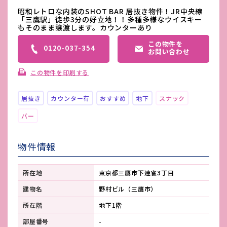
昭和レトロな内装のSHOT BAR 居抜き物件！JR中央線
「三鷹駅」徒歩3分の好立地！！多種多様なウイスキー
もそのまま譲渡します。カウンターあり
この物件を
0120-037-354
お問い合わせ
この物件を印刷する
居抜き
カウンター有
おすすめ
地下
スナック
バー
物件情報
所在地
東京都三鷹市下連雀3丁目
建物名
野村ビル（三鷹市）
所在階
地下1階
部屋番号
-