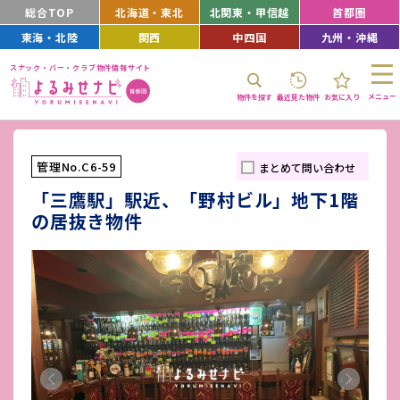
総合TOP
北海道・東北
北関東・甲信越
首都圏
東海・北陸
関西
中四国
九州・沖縄
スナック・バー・クラブ物件情報サイト
メニュー
物件を探す
最近見た物件
お気に入り
管理No.C6-59
まとめて問い合わせ
「三鷹駅」駅近、「野村ビル」地下1階
の居抜き物件