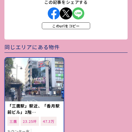
この記事をシェアする
このurlをコピー
同じエリアにある物件
「三鷹駅」駅近、「香月駅
前ビル」2階…
三鷹
23.25坪
47.3万
カウンター有