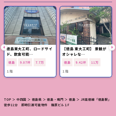
徳島東大工町、ロードサイ
【徳島 東大工町】 景観が
ド、飲食可能…
オシャレな…
徳島
9.07坪
7.7万
徳島
9.42坪
11万
１階
１階
TOP
＞
中四国
＞
徳島県
＞
徳島・鳴門
＞
徳島
＞ JR高徳線「徳島駅」
徒歩11分 即時引渡可能物件 篠原ビル１F