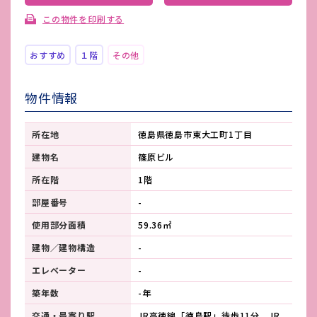
この物件を印刷する
おすすめ
１階
その他
物件情報
所在地
徳島県徳島市東大工町1丁目
建物名
篠原ビル
所在階
1階
部屋番号
-
使用部分面積
59.36㎡
建物／建物構造
-
エレベーター
-
築年数
-年
交通・最寄り駅
JR高徳線「徳島駅」徒歩11分 JR