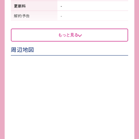
更新料
-
解約予告
-
看板製作費
-
もっと見る
看板使用料・
-
維持管理費
周辺地図
鍵交換費
-
店舗保険加入
火災保険加入必須
賃貸保証会社加入
保証会社契約必須
その他 業者指定項目
-
電気代
-
水道代
-
ガス代
-
駐車場台数
-
ゴミ処理費
-