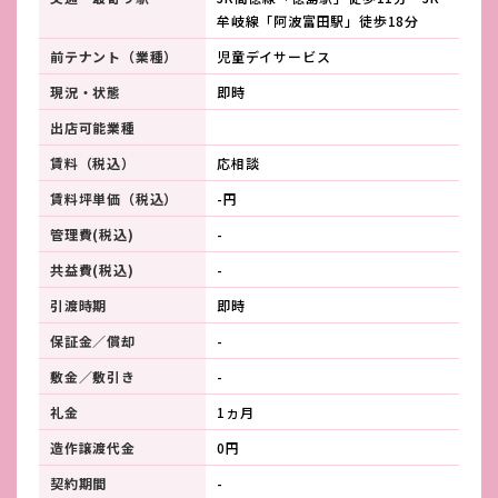
牟岐線「阿波富田駅」徒歩18分
前テナント（業種）
児童デイサービス
現況・状態
即時
出店可能業種
賃料（税込）
応相談
賃料坪単価（税込）
-円
管理費(税込)
-
共益費(税込)
-
引渡時期
即時
保証金／償却
-
敷金／敷引き
-
礼金
1ヵ月
造作譲渡代金
0円
契約期間
-