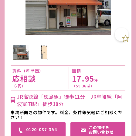
賃料（坪単価）
面積
応相談
17.95
坪
（-円）
（59.36㎡）
JR高徳線「徳島駅」徒歩11分 JR牟岐線「阿
波富田駅」徒歩18分
事務所向きの物件です。料金、条件等気軽にご相談くだ
さい！
この物件を
0120-037-354
お問い合わせ