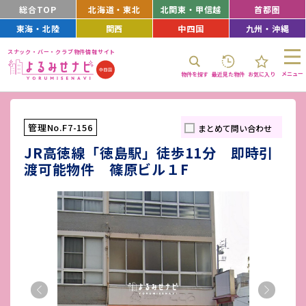
総合TOP
北海道・東北
北関東・甲信越
首都圏
東海・北陸
関西
中四国
九州・沖縄
スナック・バー・クラブ物件情報サイト
メニュー
物件を探す
最近見た物件
お気に入り
管理No.F7-156
まとめて問い合わせ
JR高徳線「徳島駅」徒歩11分 即時引
渡可能物件 篠原ビル１F