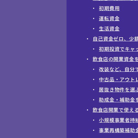
初期費用
運転資金
生活資金
自己資金ゼロ、少
初期投資でキャ
飲食店の開業資金
改装など、自分
中古品・アウト
居抜き物件を選
助成金・補助金
飲食店開業で使え
小規模事業者持
事業再構築補助