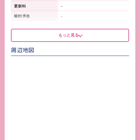
更新料
-
解約予告
-
看板製作費
-
もっと見る
看板使用料・
-
維持管理費
周辺地図
鍵交換費
-
店舗保険加入
要
賃貸保証会社加入
加入要
その他 業者指定項目
※商店街費：1,500円/月
電気代
-
水道代
-
ガス代
-
駐車場台数
無し
ゴミ処理費
-