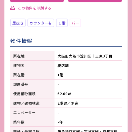
この物件を印刷する
居抜き
カウンター有
１階
バー
物件情報
所在地
大阪府大阪市淀川区十三東3丁目
建物名
慶店舗
所在階
1階
部屋番号
-
使用部分面積
62.60㎡
建物／建物構造
2階建／木造
エレベーター
-
築年数
-年
交通・最寄り駅
阪急神戸本線・宝塚本線・京都本線