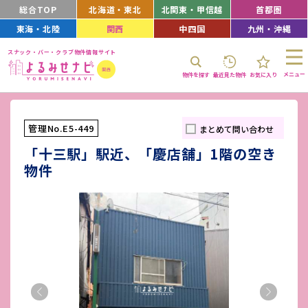
総合TOP
北海道・東北
北関東・甲信越
首都圏
東海・北陸
関西
中四国
九州・沖縄
スナック・バー・クラブ物件情報サイト
メニュー
物件を探す
最近見た物件
お気に入り
管理No.E5-449
まとめて問い合わせ
「十三駅」駅近、「慶店舗」1階の空き
物件