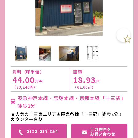
賃料（坪単価）
面積
44.00
18.93
万円
坪
（23,243円）
（62.60㎡）
阪急神戸本線・宝塚本線・京都本線「十三駅」
徒歩2分
★人気の十三東エリア★阪急各線「十三駅」徒歩2分！
カウンター有り
この物件を
0120-037-354
お問い合わせ