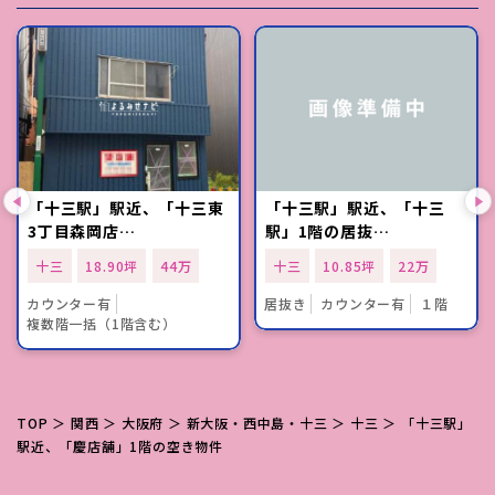
「十三駅」駅近、「十三東
「十三駅」駅近、「十三
3丁目森岡店…
駅」1階の居抜…
十三
18.90坪
44万
十三
10.85坪
22万
カウンター有
居抜き
カウンター有
１階
複数階一括（1階含む）
TOP
＞
関西
＞
大阪府
＞
新大阪・西中島・十三
＞
十三
＞ 「十三駅」
駅近、「慶店舗」1階の空き物件